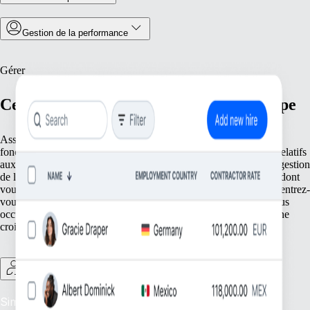
Gestion de la performance
Gérer
Centralisez les opérations de votre équipe
Assurez une gestion efficace avec des outils qui rationalisent les
fonctionnalités essentielles de votre équipe. Des registres précis relatifs
aux informations de vos employés au suivi des présences et à la gestion
de la conformité avec le droit local, nous vous apportons tout ce dont
vous avez besoin pour la bonne marche de vos opérations. Concentrez-
vous sur l’essentiel : votre personnel. Pendant ce temps, nous nous
occupons des tâches fondamentales pour votre entreprise en pleine
croissance.
Gestion des freelances
Simplifiez la supervision des freelances : assurez une