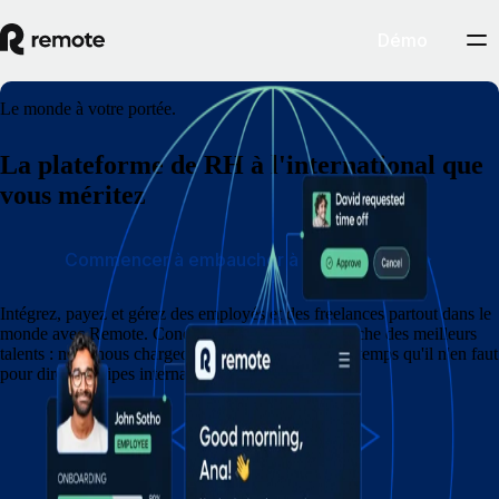
Démo
Le monde à votre portée.
La plateforme de RH à l'international que
vous méritez
Commencer à embaucher à l'international
Intégrez, payez et gérez des employés et des freelances partout dans le
monde avec Remote. Concentrez-vous sur l'embauche des meilleurs
talents : nous nous chargeons du reste en moins de temps qu'il n'en faut
pour dire « équipes internationales » !