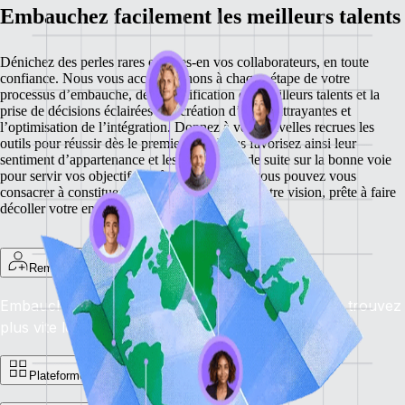
Embauchez facilement les meilleurs talents
Dénichez des perles rares et faites-en vos collaborateurs, en toute
confiance. Nous vous accompagnons à chaque étape de votre
processus d’embauche, de l’identification des meilleurs talents et la
prise de décisions éclairées à la création d’offres attrayantes et
l’optimisation de l’intégration. Donnez à vos nouvelles recrues les
outils pour réussir dès le premier jour. Vous favorisez ainsi leur
sentiment d’appartenance et les mettez tout de suite sur la bonne voie
pour servir vos objectifs. Grâce à nos outils, vous pouvez vous
consacrer à constituer une équipe partageant votre vision, prête à faire
décoller votre entreprise.
Remote Recruit
Embauchez les meilleurs, partout dans le monde : trouvez
plus vite les candidats idéaux. Availability: En cours
Plateforme d’offres d’emploi de Remote