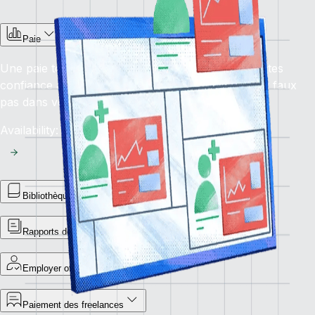
Paie
Une paie toujours dans les délais, sans erreur : faites
confiance à notre solution de paie pour éviter tout faux
pas dans vos opérations financières mondiales.
Availability: En cours
Bibliothèque de rapports
Rapports de paiements statutaires
Employer of record
Paiement des freelances