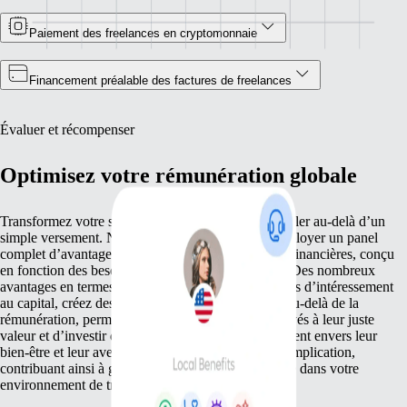
Paiement des freelances en cryptomonnaie
Financement préalable des factures de freelances
Évaluer et récompenser
Optimisez votre rémunération globale
Transformez votre stratégie de rémunération pour aller au-delà d’un
simple versement. Notre plateforme vous aide à déployer un panel
complet d’avantages et de récompenses autres que financières, conçu
en fonction des besoins diversifiés de vos équipes. Des nombreux
avantages en termes de santé aux offres compétitives d’intéressement
au capital, créez des récompenses sur mesure qui, au-delà de la
rémunération, permettent de reconnaitre vos employés à leur juste
valeur et d’investir dans votre équipe. Cet engagement envers leur
bien-être et leur avenir favorise leur fidélité et leur implication,
contribuant ainsi à garder la motivation au beau fixe dans votre
environnement de travail.