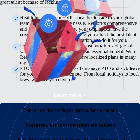
great talent because of lackluster benefits.
Health Insurance <br>Offer local healthcare to your global
team members without the hassle. Remote’s comprehensive
and flexible plans will ensure your employees have the
coverage they need while helping you attract the best talent
— from enrollment to administration, we do it for you.
Pension & 401(K) Plans<br>Almost two-thirds of global
workers view retirement plans as an essential benefit. With
Remote, you can offer competitive localized plans in many
top markets.
PTO and Sick Leave<br>Easily manage PTO and sick leave
for your global team in Remote. From local holidays to local
laws, we have you covered.
Learn more
Embauchez des employés partout dans le monde
Explorez un monde plein de talents
Un ingénieur en Égypte ? Un concepteur au Danemark ? Un