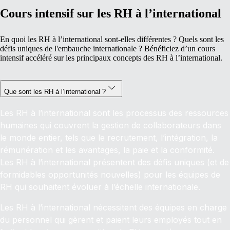
Cours intensif sur les RH à l’international
En quoi les RH à l’international sont-elles différentes ? Quels sont les
défis uniques
de l'embauche internationale
? Bénéficiez d’un cours
intensif accéléré sur les principaux concepts des RH à l’international.
Que sont les RH à l’international ?
Les RH à l’international sont les processus des ressources
humaines qui couvrent la gestion de collaborateurs dans
le monde entier, tels que le recrutement, l’intégration, la
rémunération et les avantages, la paie et la conformité.
Les RH à l’international présentent des défis uniques (et de
formidables opportunités nouvelles) pour les équipes de
RH qui souhaitent évoluer à l’échelle internationale.
Les RH à l’international nécessitent des équipes en charge
du personnel qui gèrent et paient leurs employés tout en