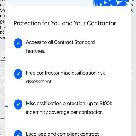
de nouvelles entités à la gestion de votre propriété intellectuelle. Nous
vous accompagnons de vos premiers pas jusqu’au sommet ! Avec des
outils adaptés aussi bien à vos besoins actuels que futurs, comme la
gestion des freelances et la conformité continue, votre entreprise
grandit et s’enrichit de solutions intelligentes. Adoptez la flexibilité
nécessaire pour faire face aux évolutions de votre entreprise et son
secteur, et assurer ainsi votre réussite sur le long terme.
Gestion des freelances Plus
Embauchez en toute confiance : protégez-vous contre le
risque de requalification de contrat dans plus de 200 pays
et territoires.
Availability: En cours
Flux RH