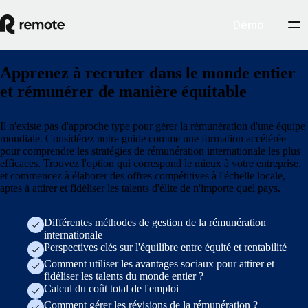
Démo
Apprenez à recruter dans le monde entier
et rémunérer de manière équitable
Il n'existe pas d'approche type pour gérer la rémunération d'une équipe
mondiale. Considérez notre guide comme une formation accélérée
pour comprendre les stratégies de rémunération internationale les plus
efficaces. Trouvez l'option qui correspond le mieux à votre entreprise,
et commencez à élaborer des offres compétitives à l'échelle locale,
aptes à attirer et fidéliser les talents d'élite de n'importe quel pays.
Différentes méthodes de gestion de la rémunération
internationale
Perspectives clés sur l'équilibre entre équité et rentabilité
Comment utiliser les avantages sociaux pour attirer et
fidéliser les talents du monde entier ?
Calcul du coût total de l'emploi
Comment gérer les révisions de la rémunération ?