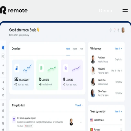
Démo
Un libre-service pour les employés
Réserver une démo
Confiez les tâches RH courantes à vos employés grâce au libre-service
disponible sur le Web et sur mobile.