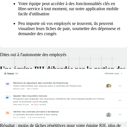
Votre équipe peut accéder à des fonctionnalités clés en
libre-service à tout moment, sur notre application mobile
facile d'utilisation
Peu importe où vos employés se trouvent, ils peuvent
visualiser leurs fiches de paie, soumettre des dépensese et
demander des congés
Dites oui à l'autonomie des employés
Une équipe RH débordée par la gestion des
employés ? Hors de question !
Réduisez la charge de travail du service RH pour lui permettre d'en
faire plus, sans pour autant augmenter ses effectifs.
Vos employés, où qu'ils soient, peuvent prendre en charge leur
intégration, leurs demandes de congés et de remboursements, la gestion
de leurs avantages sociaux et bien plus en toute autonomie.
Résultat : moins de tâches répétitives pour votre équipe RH, plus de