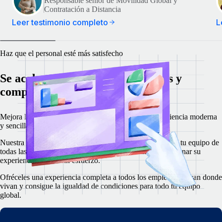
Responsable sénior de Movilidad Global y
Contratación a Distancia
Leer testimonio completo
L
Haz que el personal esté más satisfecho
Se acabaron los RR. HH. confusos y
complejos
Mejora la satisfacción de los empleados con una experiencia moderna
y sencilla para las principales tareas de RR. HH.
Nuestra web y nuestra aplicación móvil intuitivas dotan a tu equipo de
todas las herramientas y recursos que necesitan para gestionar su
experiencia laboral sin esfuerzo.
Ofréceles una experiencia completa a todos los empleados vivan donde
vivan y consigue la igualdad de condiciones para todo tu equipo
global.