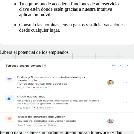
Tu equipo puede acceder a funciones de autoservicio
clave estén donde estén gracias a nuestra intuitiva
aplicación móvil.
Consulta las nóminas, envía gastos y solicita vacaciones
desde cualquier lugar.
Libera el potencial de los empleados
No dejes que las tareas de gestión de los
empleados saturen a tu equipo de RR. HH.
Aligérales la carga y consigue que tu equipo rinda más sin añadir más
personal.
Tus empleados, estén donde estén, pueden encargarse de tareas como
la gestión de integración de empleados, el envío de solicitudes de
tiempo libre y de reembolso de gastos, la gestión de prestaciones, etc.
Esto implica menos trabajo rutinario para tu equipo de RR. HH. y más
tiempo para las tareas importantes que impulsan tu negocio y dan