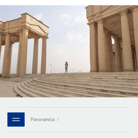
SERVICES
Partner tecnologici strategici
Français
Chiedi a un esperto
Integra l'HR globale nella tua piattaforma in modo
Affidati agli esperti per la gestione HR e la
flessibile
Deutsch
compliance globale
Español
CASE STUDIES
Italiano
Português (Portugal)
日本語
한국어
中文（简体）
Panoramica