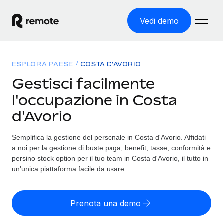
Vedi demo
Home
ESPLORA PAESE
COSTA D'AVORIO
Prodotti
Gestisci facilmente
l'occupazione in Costa
Soluzioni
ASSUMI NEL MONDO
d'Avorio
Global Payroll
Tariffe
COPERTURA GLOBALE
Gestisci il payroll a norma, in tutta semplicità
Semplifica la gestione del personale in Costa d'Avorio. Affidati
Ricerca paesi
a noi per la gestione di buste paga, benefit, tasse, conformità e
Employer of Record
Trova i servizi di supporto all’impiego per ogni Paese
persino stock option per il tuo team in Costa d'Avorio, il tutto in
Espanditi con zero costi di entità locale
Italiano
un'unica piattaforma facile da usare.
Confronta Remote
Contractor Management
Scopri come ci confrontiamo con gli altri
English
Recluta e gestisci collaboratori a livello globale
Prenota una demo
Login
Nederlands
DIVENTA NOSTRO PARTNER