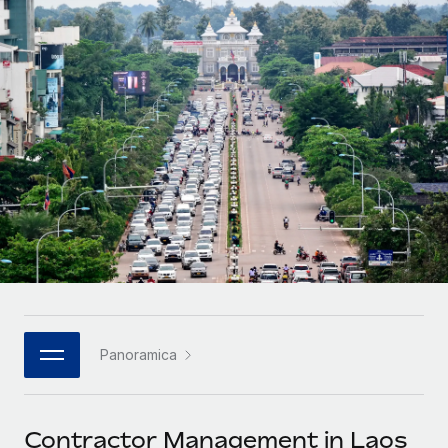
SERVICES
Partner tecnologici strategici
Français
Chiedi a un esperto
Integra l'HR globale nella tua piattaforma in modo
Affidati agli esperti per la gestione HR e la
flessibile
Deutsch
compliance globale
Español
CASE STUDIES
Italiano
Português (Portugal)
日本語
한국어
Panoramica
中文（简体）
Contractor Management in Laos