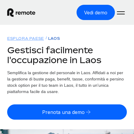
Vedi demo
Home
ESPLORA PAESE
LAOS
Prodotti
Gestisci facilmente
l'occupazione in Laos
Soluzioni
ASSUMI NEL MONDO
Global Payroll
Semplifica la gestione del personale in Laos. Affidati a noi per
Tariffe
COPERTURA GLOBALE
Gestisci il payroll a norma, in tutta semplicità
la gestione di buste paga, benefit, tasse, conformità e persino
Ricerca paesi
stock option per il tuo team in Laos, il tutto in un'unica
Employer of Record
piattaforma facile da usare.
Trova i servizi di supporto all’impiego per ogni Paese
Espanditi con zero costi di entità locale
Italiano
Confronta Remote
Contractor Management
Prenota una demo
Scopri come ci confrontiamo con gli altri
English
Recluta e gestisci collaboratori a livello globale
Login
Nederlands
DIVENTA NOSTRO PARTNER