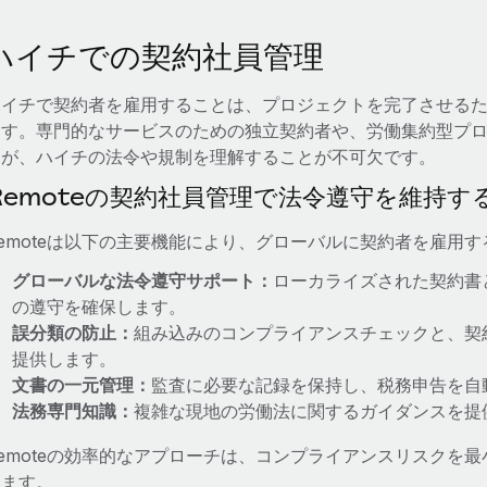
ハイチでの契約社員管理
ハイチで契約者を雇用することは、プロジェクトを完了させる
ます。専門的なサービスのための独立契約者や、労働集約型プ
すが、ハイチの法令や規制を理解することが不可欠です。
Remoteの契約社員管理で法令遵守を維持す
Remoteは以下の主要機能により、グローバルに契約者を雇用
グローバルな法令遵守サポート：
ローカライズされた契約書
の遵守を確保します。
誤分類の防止：
組み込みのコンプライアンスチェックと、契
提供します。
文書の一元管理：
監査に必要な記録を保持し、税務申告を自
法務専門知識：
複雑な現地の労働法に関するガイダンスを提
Remoteの効率的なアプローチは、コンプライアンスリスクを
します。