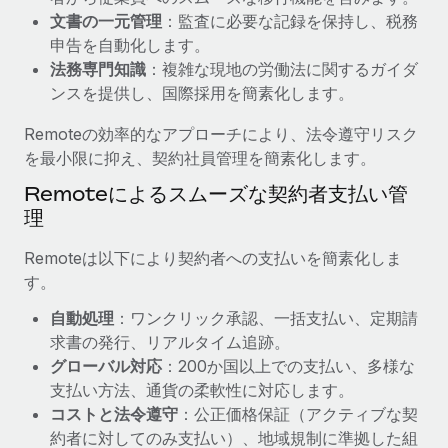
文書の一元管理
：監査に必要な記録を保持し、税務
福利厚生
詳細を見る
申告を自動化します。
ブログ
従業員の福利厚生を簡単に管理
法務専門知識
：複雑な現地の労働法に関するガイダ
Remoteの製品アップデート：GustoとXeroの統合お
ンスを提供し、国際採用を簡素化します。
よびContractor Management Plus（契約社員管理
プラス）
Remoteの効率的なアプローチにより、法令遵守リスク
を最小限に抑え、契約社員管理を簡素化します。
Remoteの使命は、世界のどこにいても、あらゆる規模の企業が
業務に最適な人材を採用し、管理し、給与を支給できるようにす
Remoteによるスムーズな契約者支払い管
ることです。この数週間で、新しい統合、機能、改良点をリリー
理
スしました。...
Remoteは以下により契約者への支払いを簡素化しま
詳細を見る
す。
自動処理
：ワンクリック承認、一括支払い、定期請
求書の発行、リアルタイム追跡。
給与詐欺：種類、事例、ビジネスを守る方法
グローバル対応
：200か国以上での支払い、多様な
給与, 賃金は詐欺の特に魅力的な標的です。多額の資金がシステ
支払い方法、通貨の柔軟性に対応します。
ム間で頻繁に移動しているためです。このため、自社のビジネス
コストと法令遵守
：公正価格保証（アクティブな契
を保護することは極めて重要です。...
約者に対してのみ支払い）、地域規制に準拠した組