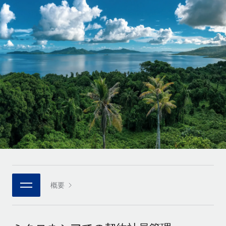
世界中の契約社員をオンボーディングし、管理
契約社員の報酬計算ツール
ログイン
Nederlands
グローバルな契約社員向けに、通貨オプションと支払スピー
PEO
成長の段階
ドを確認する
複雑な雇用関連業務を外部委託
Français
スタートアップ
成長中の企業向けのアジャイルなグローバルHR・給与処理ソ
REMOTEで学習
Deutsch
リューション
インフラ
リサーチおよびガイド
Remote統合
ミッドマーケット
Español
人事機能をワークフローにシームレスに統合する
活用事例
カスタマイズされた人事ソリューションでチームを拡大する
Italiano
プラットフォーム
HR用語集
企業
チームのための人事の基本機能を内蔵
大企業向けのグローバルHR
Português (Portugal)
チェックリストおよびテンプレート
接続
新しい
職務内容ライブラリ
日本語
当社のMCPを使用して、あらゆるAIツールをRemoteに接続
パートナーに登録
戦略的テクノロジーパートナー
ウェビナー
統合
概要
한국어
グローバルな人事機能を柔軟に自社プラットフォームへ統合
基本的なビジネスツールを活用して業務プロセスを効率化す
イベント
る
中文（简体）
パートナーとして登録
ニュースルーム