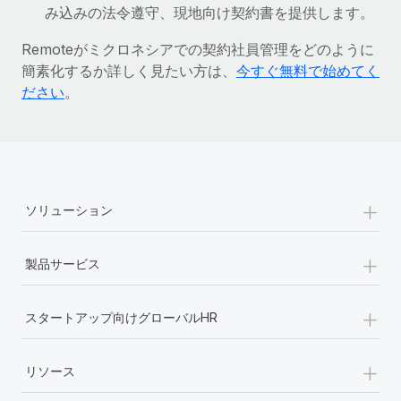
み込みの法令遵守、現地向け契約書を提供します。
詳細を見る
Remoteがミクロネシアでの契約社員管理をどのように
簡素化するか詳しく見たい方は、
今すぐ無料で始めてく
ださい
。
+
ソリューション
+
製品サービス
+
スタートアップ向けグローバルHR
+
リソース