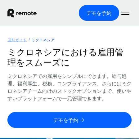
デモを予約
ホーム
国別ガイド
ミクロネシア
製品
ミクロネシアにおける雇用管
理をスムーズに
ソリューション
グローバル雇用
グローバル給与処理
ミクロネシアでの雇用をシンプルにできます。給与処
リソース
各国の制度に対応
コンプライアンス対応の給与処理を手軽に
理、福利厚生、税務、コンプライアンス、さらにはミク
国別ガイド
ロネシアチーム向けのストックオプションまで、使いや
価格
ツールと計算ツール
Employer of Record（EOR）
/国別のグローバル雇用支援を検索する
すいプラットフォームで一元管理できます。
グローバル展開をコストをかけずに実現
誤分類リスク判定ツール
米国州エクスプローラー
国別に従業員の誤分類リスクを確認する
Contractor of Record
米国の各州において採用プロセスを簡素化する
日本語
デモを予約
世界中の契約社員と法令を遵守して契約
従業員コスト計算ツール
Remoteを他社と比較
各国の総従業員コストを計算する
契約社員管理
English
他社と比較した、当社の強みを確認する