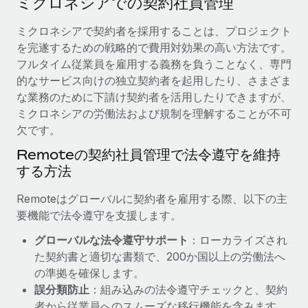
ミクロネシアでの契約社員管理
当社とのパートナーシップの可能性を検討する
サービス
給与・人材情報
ミクロネシアで契約者を採用することは、プロジェクト
Remote Build
近日リリース予定
を完遂するための戦略的で費用対効果の高い方法です。
専門家に相談
統合とAI自動化に関するコンサルティング
情報センター
フルタイム従業員を雇用する義務を負うことなく、専門
グローバル人事・コンプライアンスの専門サポート
的なサービス向けの独立契約者を起用したり、さまざま
サポートを依頼する
バックグラウンドチェック
活用事例
な業務のために下請け契約者を活用したりできますが、
候補者の選考プロセスをシンプルに
ミクロネシアの労働法および規制を理解することが不可
すべてのリソースを表示する
Reverse Tech、契約社員管理と給与処理でRemote
欠です。
と戦略的提携
Compliance Watchtower
Remoteの契約社員管理で法令遵守を維持
コンプライアンスリスクを先回りして対応
ブログ
Reverse Techの概要 健康とウェルネスのスタートアップである
する方法
Reverse...
グローバル給与処理
デバイス管理
Remoteはグローバルに契約者を雇用する際、以下の主
ITデバイスを世界規模で提供・管理
詳細を見る
EORおよびPEO
要機能で法令遵守を支援します。
法人設立
契約社員管理
グローバルな法令遵守サポート
：ローカライズされ
法令順守した法人をスピーディに設立
AIのパイオニアであるWeaviateは、Remoteを使
た契約書と適切な書類で、200か国以上の労働法へ
税務
い、どのようにしてワークフォースを120%に増やした
の準拠を確保します。
移住・転勤
のか
誤分類防止
：組み込みの法令遵守チェックと、契約
ブログを読む
従業員の異動をスムーズに
Weaviateの概要...
者から従業員へのスムーズな移行機能を含みます。