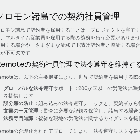
ソロモン諸島での契約社員管理
ソロモン諸島で契約者を雇用することは、プロジェクトを完了
り、フルタイム従業員を雇用する際の義務を負う必要がありま
起用する場合や、さまざまな業務で下請け契約者と協業する場
解が不可欠です。
Remoteの契約社員管理で法令遵守を維持す
Remoteは、以下の主要機能により、世界で契約者を採用する
グローバルな法令遵守サポート：
200か国以上の労働法に
を提供します。
誤分類の防止：
組み込みの法令遵守チェックと、契約者から
文書の一元管理：
監査に必要な記録を保管し、該当する場合
法務専門知識：
複雑な現地の労働法に関するガイダンスを提
Remoteの合理化されたアプローチにより、法令遵守リスクを
す。