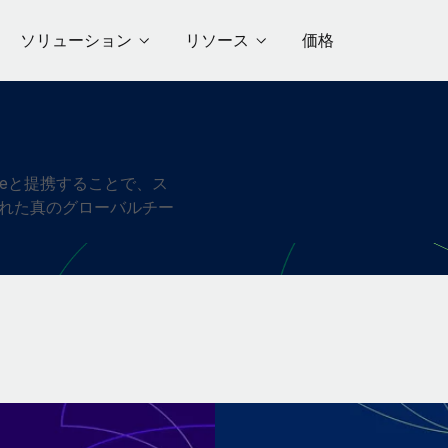
ソリューション
リソース
価格
teと提携することで、ス
れた真のグローバルチー