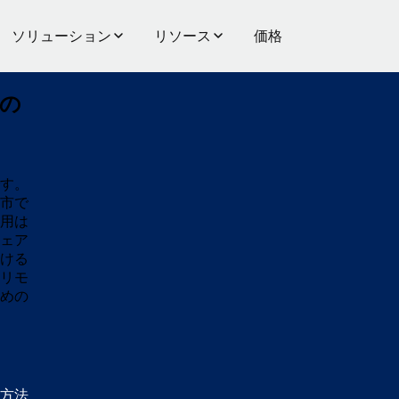
ソリューション
リソース
価格
の
す。
市で
用は
ェア
ける
リモ
めの
方法