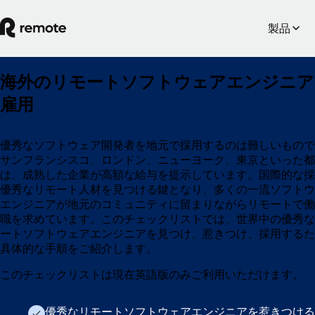
製品
海外のリモートソフトウェアエンジニア
雇用
優秀なソフトウェア開発者を地元で採用するのは難しいもので
サンフランシスコ、ロンドン、ニューヨーク、東京といった都
は、成熟した企業が高額な給与を提示しています。国際的な採
優秀なリモート人材を見つける鍵となり、多くの一流ソフトウ
エンジニアが地元のコミュニティに留まりながらリモートで働
職を求めています。このチェックリストでは、世界中の優秀な
ートソフトウェアエンジニアを見つけ、惹きつけ、採用するた
具体的な手順をご紹介します。
このチェックリストは現在英語版のみご利用いただけます。
優秀なリモートソフトウェアエンジニアを惹きつける