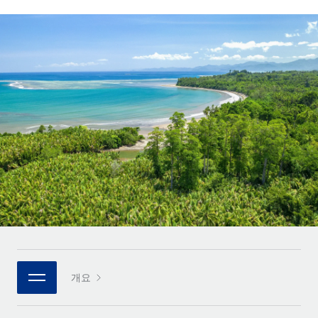
전 세계 계약자의 온보딩 및 관리
계약자 지급 계산기
로그인
Nederlands
글로벌 계약직을 위한 통화 옵션과 지급 소요 시간 확인
PEO
성장 단계
복잡한 고용 업무를 아웃소싱
Français
스타트업
REMOTE와 함께 배우기
성장하는 기업을 위한 민첩한 글로벌 HR 및 급여 솔루션
Deutsch
리서치 및 가이드
인프라
중견기업
Remote 통합
사례 연구
맞춤형 HR 솔루션으로 팀 확장
Español
HR을 워크플로에 매끄럽게 통합
HR 용어집
엔터프라이즈
Italiano
플랫폼
대기업을 위한 글로벌 HR
체크리스트 및 템플릿
팀을 위한 통합된 핵심 HR 기능
Português (Portugal)
직무 설명 라이브러리
연결
새로운
REMOTE 파트너 되기
日本語
MCP를 사용하여 모든 AI 도구를 Remote에 연결 가능
전략적 기술 파트너
웨비나
통합
플랫폼에 글로벌 HR을 유연하게 통합
한국어
이벤트
핵심 비즈니스 도구로 프로세스를 간소화
개요
파트너 되기
中文（简体）
뉴스룸
Remote와의 파트너십 기회 탐색