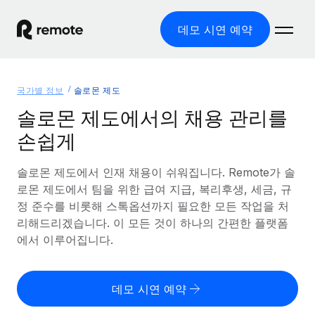
데모 시연 예약
홈
국가별 정보
솔로몬 제도
제품
솔로몬 제도에서의 채용 관리를
손쉽게
솔루션
글로벌 고용
글로벌 급여
솔로몬 제도에서 인재 채용이 쉬워집니다. Remote가 솔
리소스
글로벌 서비스 제공
규정을 준수하며 급여 지급을 손쉽게 처리
로몬 제도에서 팀을 위한 급여 지급, 복리후생, 세금, 규
국가별 정보
정 준수를 비롯해 스톡옵션까지 필요한 모든 작업을 처
요금
도구 및 계산기
기록상 고용주(EOR)
국가별 글로벌 채용 지원 알아보기
리해드리겠습니다. 이 모든 것이 하나의 간편한 플랫폼
법인 설립 비용 없이 전 세계로 사업을 확장
오분류 리스크 평가 도구
에서 이루어집니다.
미국 주별 정보
국가별 직원 오분류 리스크 확인
기록상 계약자
미국 모든 주 전역에서 채용 업무를 간소화
한국어
전 세계에서 규정을 준수하며 계약자 고용
직원 비용 계산기
데모 시연 예약
Remote와 다른 솔루션 비교
국가별 총 인건비 계산
계약자 관리
English
다른 업체들과 비교해보기