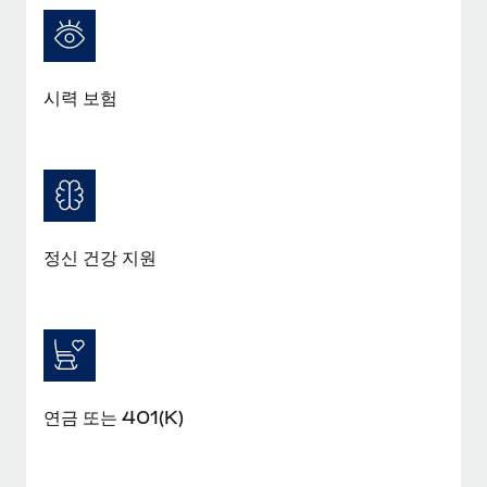
복리후생
블로그
손쉬운 직원 복리후생 관리
Remote 제품 관련 소식: Gusto 및 Xero와의 통합과
Remote Contractor Management Plus
시력 보험
Remote의 사명은 모든 규모의 기업이 전 세계 어디서든 업무에 가
장 적합 사람을 찾아 채용 및 관리하고 급여를 지급하도록 돕는 것
입니다. 이를 위해 최근 몇 주 동안 새로운...
자세히 알아보기
정신 건강 지원
Shootsta가 Remote를 통해 네 개의 시장에서 글로벌
채용을 확장한 방법
비디오 콘텐츠를 활용한 마케팅이 계속해서 인기를 끌면서, 기업들
에게는 흥미롭고 전문적인 비디오 제작이 어느 때보다 중요해졌습
니다. 그러나 대부분의 회사들은 그렇게 높은 품질의...
연금 또는 401(K)
자세히 알아보기