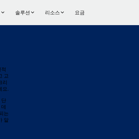
품
솔루션
리소스
요금
선적
고 고
크리
세요.
 단
 데
 되는
가 알