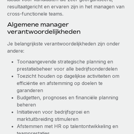
resultaatgericht en ervaren zijn in het managen van
Secundaire arbeidsvoorwaarden
cross-functionele teams.
BLOG
Eenvoudig secundaire arbeidsvoorwaarden
beheren
Algemene manager
Productupdates van Remote: Gusto- en Xero-
verantwoordelijkheden
integraties en Contractor Management Plus
Het blijft de missie van Remote om alle soorten bedrijven
Je belangrijkste verantwoordelijkheden zijn onder
te helpen bij het aannemen, beheren en...
andere:
Toonaangevende strategische planning en
Meer informatie
prestatiebeheer voor alle bedrijfsonderdelen
Toezicht houden op dagelijkse activiteiten om
Hoe Phiture 55 werknemers in 19 landen
efficiëntie en afstemming op doelen te
beheert met Remote
garanderen
Budgetten, prognoses en financiële planning
Phiture, een toonaangevende leider in de wereldwijde
beheren
mobiele groeiadviessector, zet zich sinds 2016...
Initiatieven voor bedrijfsgroei en
Meer informatie
marktuitbreiding stimuleren
Afstemmen met HR op talentontwikkeling en
teamprestaties