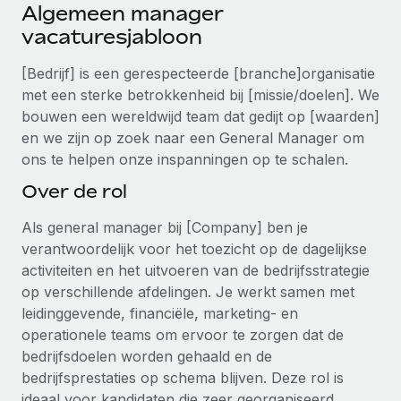
Ontdek hoe je met ons kunt samenwerken
DIENSTEN
Algemeen manager
vacaturesjabloon
Inzicht in salaris en talent
Vraag een expert
Remote Build
Binnenkort beschikbaar
Krijg hulp van global HR- en juridische experts
Integraties en advies over AI-automatiseringen
[Bedrijf] is een gerespecteerde [branche]organisatie
Inzichtencentrum
met een sterke betrokkenheid bij [missie/doelen]. We
Achtergrondonderzoek
Support
bouwen een wereldwijd team dat gedijt op [waarden]
Vereenvoudig het screeningsproces van
CASESTUDY'S
en we zijn op zoek naar een General Manager om
kandidaten
Alle bronnen bekijken
ons te helpen onze inspanningen op te schalen.
Compliance Watchtower
Over de rol
Blijf compliance-risico's voor
BLOG
Als general manager bij [Company] ben je
Global Payroll
Apparaatbeheer
verantwoordelijk voor het toezicht op de dagelijkse
Lever en track wereldwijd IT-middelen
activiteiten en het uitvoeren van de bedrijfsstrategie
EOR en PEO
op verschillende afdelingen. Je werkt samen met
Entiteiten oprichten
Contractor Management
leidinggevende, financiële, marketing- en
Stel snel compliant entiteiten op
operationele teams om ervoor te zorgen dat de
Belastingen
bedrijfsdoelen worden gehaald en de
Mobiliteit en overplaatsing
bedrijfsprestaties op schema blijven. Deze rol is
Naar de blog
Plaats werknemers moeiteloos over
ideaal voor kandidaten die zeer georganiseerd,