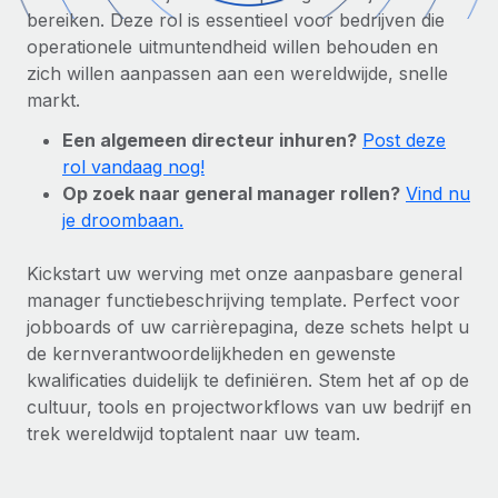
Zzp'ers internationaal onboarden en beheren
Betalingscalculator voor zzp'ers
bereiken. Deze rol is essentieel voor bedrijven die
Inloggen
Nederlands
Ontdek valuta-opties en betaalsnelheden voor
operationele uitmuntendheid willen behouden en
PEO
GROEIFASE
internationale zzp'ers
zich willen aanpassen aan een wereldwijde, snelle
Ingewikkelde HR-taken eenvoudig uitbesteden
Français
markt.
Start-ups
Flexibele global HR en payroll solutions voor groeiende
Een algemeen directeur inhuren?
Post deze
LEREN MET REMOTE
Deutsch
bedrijven
INFRASTRUCTUUR
rol vandaag nog!
Onderzoek en gidsen
Remote Embedded
Op zoek naar general manager rollen?
Vind nu
Mid-market
Español
HR naadloos in workflows integreren
je droombaan.
Casestudy's
Teams uitbreiden met HR solutions op maat
Italiano
Platform
HR-woordenlijst
Enterprise
Kickstart uw werving met onze aanpasbare general
Ingebouwde essentiële HR-functies voor je team
Global HR voor grote bedrijven
manager functiebeschrijving template. Perfect voor
Português (Portugal)
Checklists en templates
jobboards of uw carrièrepagina, deze schets helpt u
Verbinden
Nieuw
de kernverantwoordelijkheden en gewenste
Bibliotheek met functiebeschrijvingen
日本語
AI-tools koppelen aan Remote met onze MCP
WERK MET ONS SAMEN
kwalificaties duidelijk te definiëren. Stem het af op de
cultuur, tools en projectworkflows van uw bedrijf en
Strategische technologiepartners
Webinars
Integraties
한국어
trek wereldwijd toptalent naar uw team.
Integreer global HR flexibel in je platform
Processen stroomlijnen met essentiële zakelijke tools
Evenementen
中文（简体）
Een partner worden
Newsroom