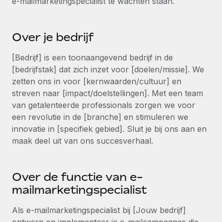
e-mailmarketingspecialist te wachten staan.
Ontdek hoe je met ons kunt samenwerken
DIENSTEN
Inzicht in salaris en talent
Vraag een expert
Remote Build
Binnenkort beschikbaar
Krijg hulp van global HR- en juridische experts
Over je bedrijf
Integraties en advies over AI-automatiseringen
Inzichtencentrum
Achtergrondonderzoek
[Bedrijf] is een toonaangevend bedrijf in de
Support
Vereenvoudig het screeningsproces van
[bedrijfstak] dat zich inzet voor [doelen/missie]. We
CASESTUDY'S
kandidaten
zetten ons in voor [kernwaarden/cultuur] en
Alle bronnen bekijken
streven naar [impact/doelstellingen]. Met een team
Compliance Watchtower
van getalenteerde professionals zorgen we voor
Blijf compliance-risico's voor
BLOG
een revolutie in de [branche] en stimuleren we
innovatie in [specifiek gebied]. Sluit je bij ons aan en
Global Payroll
Apparaatbeheer
maak deel uit van ons succesverhaal.
Lever en track wereldwijd IT-middelen
EOR en PEO
Entiteiten oprichten
Contractor Management
Over de functie van e-
Stel snel compliant entiteiten op
mailmarketingspecialist
Belastingen
Mobiliteit en overplaatsing
Als e-mailmarketingspecialist bij [Jouw bedrijf]
Naar de blog
Plaats werknemers moeiteloos over