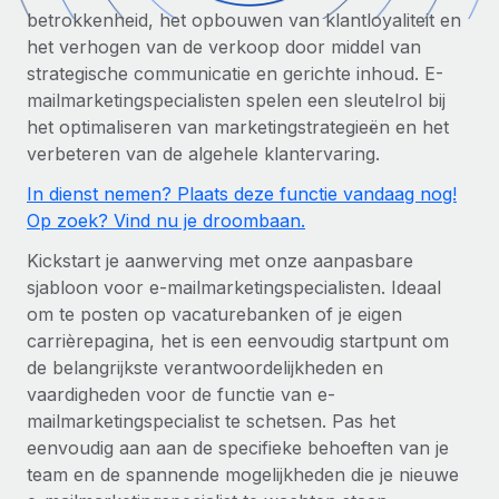
Zzp'ers internationaal onboarden en beheren
Betalingscalculator voor zzp'ers
betrokkenheid, het opbouwen van klantloyaliteit en
Inloggen
Nederlands
Ontdek valuta-opties en betaalsnelheden voor
het verhogen van de verkoop door middel van
PEO
GROEIFASE
internationale zzp'ers
strategische communicatie en gerichte inhoud. E-
Ingewikkelde HR-taken eenvoudig uitbesteden
Français
mailmarketingspecialisten spelen een sleutelrol bij
Start-ups
het optimaliseren van marketingstrategieën en het
Flexibele global HR en payroll solutions voor groeiende
LEREN MET REMOTE
Deutsch
verbeteren van de algehele klantervaring.
bedrijven
INFRASTRUCTUUR
Onderzoek en gidsen
Remote Embedded
In dienst nemen? Plaats deze functie vandaag nog!
Mid-market
Español
HR naadloos in workflows integreren
Op zoek? Vind nu je droombaan.
Casestudy's
Teams uitbreiden met HR solutions op maat
Italiano
Kickstart je aanwerving met onze aanpasbare
Platform
HR-woordenlijst
Enterprise
sjabloon voor e-mailmarketingspecialisten. Ideaal
Ingebouwde essentiële HR-functies voor je team
Global HR voor grote bedrijven
Português (Portugal)
om te posten op vacaturebanken of je eigen
Checklists en templates
Verbinden
Nieuw
carrièrepagina, het is een eenvoudig startpunt om
Bibliotheek met functiebeschrijvingen
日本語
AI-tools koppelen aan Remote met onze MCP
de belangrijkste verantwoordelijkheden en
WERK MET ONS SAMEN
vaardigheden voor de functie van e-
Strategische technologiepartners
Webinars
Integraties
한국어
mailmarketingspecialist te schetsen. Pas het
Integreer global HR flexibel in je platform
Processen stroomlijnen met essentiële zakelijke tools
eenvoudig aan aan de specifieke behoeften van je
Evenementen
中文（简体）
team en de spannende mogelijkheden die je nieuwe
Een partner worden
Newsroom