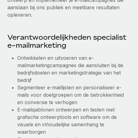
ontwerp en implementeer je e-mailcampagnes die
aanslaan bij ons publiek en meetbare resultaten
Secundaire arbeidsvoorwaarden
BLOG
opleveren.
Eenvoudig secundaire arbeidsvoorwaarden
beheren
Productupdates van Remote: Gusto- en Xero-
integraties en Contractor Management Plus
Verantwoordelijkheden specialist
e-mailmarketing
Het blijft de missie van Remote om alle soorten bedrijven
te helpen bij het aannemen, beheren en...
Ontwikkelen en uitvoeren van e-
Meer informatie
mailmarketingcampagnes die aansluiten bij de
bedrijfsdoelen en marketingstrategie van het
bedrijf
Hoe Phiture 55 werknemers in 19 landen
Segmenteer e-maillijsten en personaliseer e-
beheert met Remote
mails voor doelgroepen om de betrokkenheid
Phiture, een toonaangevende leider in de wereldwijde
en conversie te verhogen
mobiele groeiadviessector, zet zich sinds 2016...
E-mailsjablonen ontwerpen en testen met
grafische ontwerptools en software om de
Meer informatie
visuele en inhoudelijke samenhang te
waarborgen