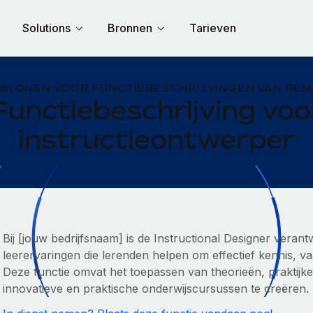
Solutions
Bronnen
Tarieven
BLONEN VOOR FUNCTIEBESCHRIJVINGEN VAN RE
Functiebeschrijving voo
instructieontwerper
Bij [jouw bedrijfsnaam] is de Instructional Designer veran
leerervaringen die lerenden helpen om effectief kennis, 
Deze functie omvat het toepassen van theorieën, praktij
innovatieve en praktische onderwijscursussen te creëren.