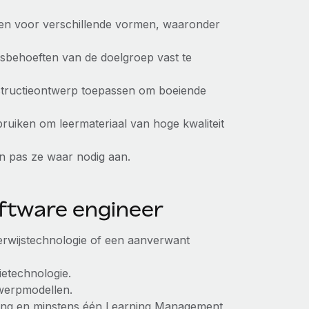
sen voor verschillende vormen, waaronder
behoeften van de doelgroep vast te
nstructieontwerp toepassen om boeiende
uiken om leermateriaal van hoge kwaliteit
 en pas ze waar nodig aan.
oftware engineer
erwijstechnologie of een aanverwant
ietechnologie.
twerpmodellen.
ling en minstens één Learning Management