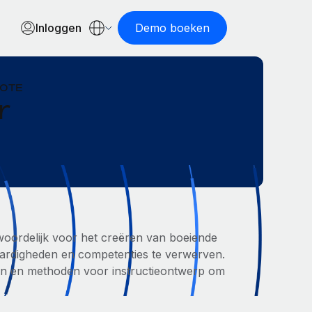
Inloggen
Demo boeken
MOTE
r
twoordelijk voor het creëren van boeiende
vaardigheden en competenties te verwerven.
ken en methoden voor instructieontwerp om