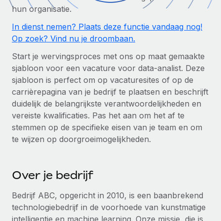
Zzp'ers internationaal onboarden en beheren
Betalingscalculator voor zzp'ers
hun organisatie.
Inloggen
Nederlands
Ontdek valuta-opties en betaalsnelheden voor
PEO
In dienst nemen? Plaats deze functie vandaag nog!
GROEIFASE
internationale zzp'ers
Ingewikkelde HR-taken eenvoudig uitbesteden
Op zoek? Vind nu je droombaan.
Français
Start-ups
Start je wervingsproces met ons op maat gemaakte
Flexibele global HR en payroll solutions voor groeiende
LEREN MET REMOTE
Deutsch
sjabloon voor een vacature voor data-analist. Deze
bedrijven
INFRASTRUCTUUR
sjabloon is perfect om op vacaturesites of op de
Onderzoek en gidsen
Remote Embedded
Mid-market
Español
carrièrepagina van je bedrijf te plaatsen en beschrijft
HR naadloos in workflows integreren
Casestudy's
Teams uitbreiden met HR solutions op maat
duidelijk de belangrijkste verantwoordelijkheden en
Italiano
vereiste kwalificaties. Pas het aan om het af te
Platform
HR-woordenlijst
Enterprise
stemmen op de specifieke eisen van je team en om
Ingebouwde essentiële HR-functies voor je team
Global HR voor grote bedrijven
Português (Portugal)
te wijzen op doorgroeimogelijkheden.
Checklists en templates
Verbinden
Nieuw
Bibliotheek met functiebeschrijvingen
日本語
AI-tools koppelen aan Remote met onze MCP
WERK MET ONS SAMEN
Over je bedrijf
Strategische technologiepartners
Webinars
Integraties
한국어
Integreer global HR flexibel in je platform
Processen stroomlijnen met essentiële zakelijke tools
Bedrijf ABC, opgericht in 2010, is een baanbrekend
Evenementen
technologiebedrijf in de voorhoede van kunstmatige
中文（简体）
Een partner worden
intelligentie en machine learning. Onze missie, die is
Newsroom