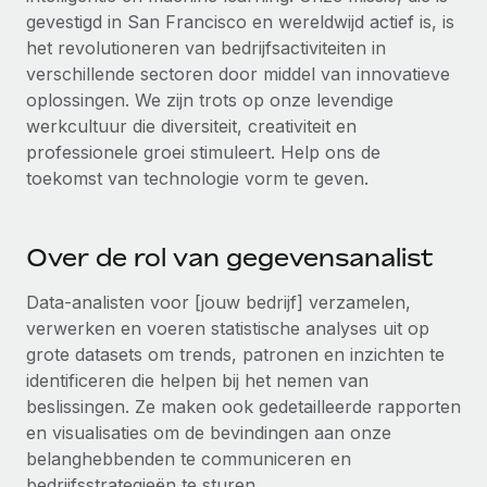
Ontdek hoe je met ons kunt samenwerken
DIENSTEN
gevestigd in San Francisco en wereldwijd actief is, is
Inzicht in salaris en talent
het revolutioneren van bedrijfsactiviteiten in
Vraag een expert
Remote Build
Binnenkort beschikbaar
verschillende sectoren door middel van innovatieve
Krijg hulp van global HR- en juridische experts
Integraties en advies over AI-automatiseringen
Inzichtencentrum
oplossingen. We zijn trots op onze levendige
Achtergrondonderzoek
werkcultuur die diversiteit, creativiteit en
Support
Vereenvoudig het screeningsproces van
professionele groei stimuleert. Help ons de
CASESTUDY'S
kandidaten
toekomst van technologie vorm te geven.
Alle bronnen bekijken
Compliance Watchtower
Blijf compliance-risico's voor
BLOG
Over de rol van gegevensanalist
Global Payroll
Apparaatbeheer
Data-analisten voor [jouw bedrijf] verzamelen,
Lever en track wereldwijd IT-middelen
verwerken en voeren statistische analyses uit op
EOR en PEO
grote datasets om trends, patronen en inzichten te
Entiteiten oprichten
Contractor Management
identificeren die helpen bij het nemen van
Stel snel compliant entiteiten op
beslissingen. Ze maken ook gedetailleerde rapporten
Belastingen
en visualisaties om de bevindingen aan onze
Mobiliteit en overplaatsing
belanghebbenden te communiceren en
Naar de blog
Plaats werknemers moeiteloos over
bedrijfsstrategieën te sturen.