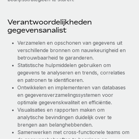
Secundaire arbeidsvoorwaarden
BLOG
Eenvoudig secundaire arbeidsvoorwaarden
Verantwoordelijkheden
beheren
Productupdates van Remote: Gusto- en Xero-
gegevensanalist
integraties en Contractor Management Plus
Verzamelen en opschonen van gegevens uit
Het blijft de missie van Remote om alle soorten bedrijven
verschillende bronnen om nauwkeurigheid en
te helpen bij het aannemen, beheren en...
betrouwbaarheid te garanderen.
Meer informatie
Statistische hulpmiddelen gebruiken om
gegevens te analyseren en trends, correlaties
en patronen te identificeren.
Hoe Phiture 55 werknemers in 19 landen
Ontwikkelen en implementeren van databases
beheert met Remote
en gegevensverzamelingssystemen voor
optimale gegevenskwaliteit en efficiëntie.
Phiture, een toonaangevende leider in de wereldwijde
Visualisaties en rapporten maken om
mobiele groeiadviessector, zet zich sinds 2016...
analytische bevindingen duidelijk over te
Meer informatie
brengen aan belanghebbenden.
Samenwerken met cross-functionele teams om