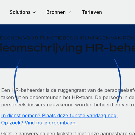
Solutions
Bronnen
Tarieven
BLONEN VOOR FUNCTIEBESCHRIJVINGEN VAN RE
ieomschrijving HR-beh
Een HR-beheerder is de ruggengraat van de personeelsafde
taken uit en ondersteunen het HR-team. De persoon in dez
personeelsdossiers nauwkeurig worden beheerd en vertrouw
In dienst nemen? Plaats deze functie vandaag nog!
Op zoek? Vind nu je droombaan.
Geef je aanwerving een kickstart met onze aanpasbare sj