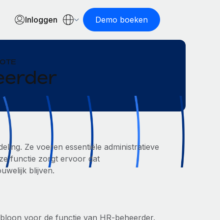
Inloggen
Demo boeken
MOTE
eerder
ling. Ze voeren essentiële administratieve
e functie zorgt ervoor dat
elijk blijven.
abloon voor de functie van HR-beheerder.