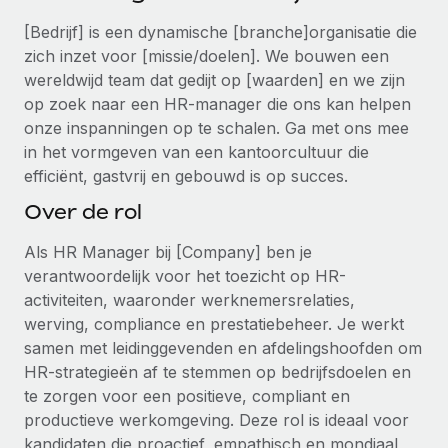
Ontdek hoe je met ons kunt samenwerken
DIENSTEN
[Bedrijf] is een dynamische [branche]organisatie die
Inzicht in salaris en talent
Vraag een expert
Remote Build
Binnenkort beschikbaar
zich inzet voor [missie/doelen]. We bouwen een
Krijg hulp van global HR- en juridische experts
Integraties en advies over AI-automatiseringen
wereldwijd team dat gedijt op [waarden] en we zijn
Inzichtencentrum
op zoek naar een HR-manager die ons kan helpen
Achtergrondonderzoek
Support
onze inspanningen op te schalen. Ga met ons mee
Vereenvoudig het screeningsproces van
CASESTUDY'S
in het vormgeven van een kantoorcultuur die
kandidaten
Alle bronnen bekijken
efficiënt, gastvrij en gebouwd is op succes.
Compliance Watchtower
Over de rol
Blijf compliance-risico's voor
BLOG
Als HR Manager bij [Company] ben je
Global Payroll
Apparaatbeheer
verantwoordelijk voor het toezicht op HR-
Lever en track wereldwijd IT-middelen
activiteiten, waaronder werknemersrelaties,
EOR en PEO
werving, compliance en prestatiebeheer. Je werkt
Entiteiten oprichten
Contractor Management
samen met leidinggevenden en afdelingshoofden om
Stel snel compliant entiteiten op
HR-strategieën af te stemmen op bedrijfsdoelen en
Belastingen
te zorgen voor een positieve, compliant en
Mobiliteit en overplaatsing
productieve werkomgeving. Deze rol is ideaal voor
Naar de blog
Plaats werknemers moeiteloos over
kandidaten die proactief, empathisch en mondiaal