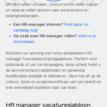
Zzp'ers internationaal onboarden en beheren
Betalingscalculator voor zzp'ers
efficiënt willen schalen, concurrerend willen blijven
Inloggen
Nederlands
Ontdek valuta-opties en betaalsnelheden voor
en waarde willen leveren aan werknemers en
PEO
GROEIFASE
internationale zzp'ers
belanghebbenden.
Ingewikkelde HR-taken eenvoudig uitbesteden
Français
Start-ups
Een HR-manager inhuren?
Post deze rol
Flexibele global HR en payroll solutions voor groeiende
vandaag nog!
LEREN MET REMOTE
Deutsch
bedrijven
INFRASTRUCTUUR
Op zoek naar HR manager rollen?
Vind nu je
Onderzoek en gidsen
Remote Embedded
droombaan.
Mid-market
Español
HR naadloos in workflows integreren
Casestudy's
Teams uitbreiden met HR solutions op maat
Kickstart uw werving met onze aanpasbare HR-
Italiano
Platform
HR-woordenlijst
Enterprise
manager functiebeschrijvingsjabloon. Perfect voor
Ingebouwde essentiële HR-functies voor je team
Global HR voor grote bedrijven
jobboards of uw carrièrepagina, deze schets helpt u
Português (Portugal)
Checklists en templates
de kernverantwoordelijkheden en gewenste
Verbinden
Nieuw
kwalificaties duidelijk te definiëren. Stem het af op de
Bibliotheek met functiebeschrijvingen
日本語
AI-tools koppelen aan Remote met onze MCP
WERK MET ONS SAMEN
cultuur, tools en projectworkflows van uw bedrijf en
trek wereldwijd toptalent naar uw team.
Strategische technologiepartners
Webinars
Integraties
한국어
Integreer global HR flexibel in je platform
Processen stroomlijnen met essentiële zakelijke tools
Evenementen
中文（简体）
Een partner worden
HR manager vacaturesjabloon
Newsroom