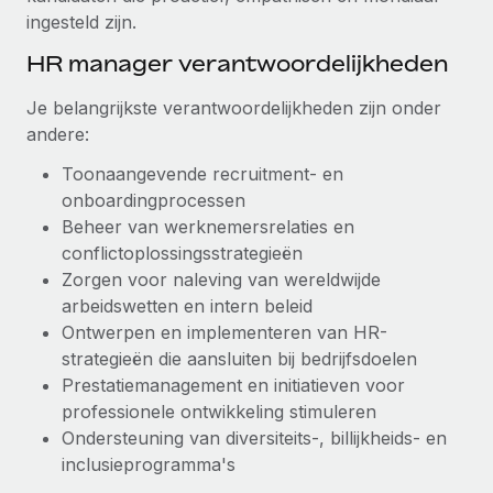
ingesteld zijn.
Secundaire arbeidsvoorwaarden
BLOG
Eenvoudig secundaire arbeidsvoorwaarden
HR manager verantwoordelijkheden
beheren
Productupdates van Remote: Gusto- en Xero-
Je belangrijkste verantwoordelijkheden zijn onder
integraties en Contractor Management Plus
andere:
Het blijft de missie van Remote om alle soorten bedrijven
Toonaangevende recruitment- en
te helpen bij het aannemen, beheren en...
onboardingprocessen
Beheer van werknemersrelaties en
Meer informatie
conflictoplossingsstrategieën
Zorgen voor naleving van wereldwijde
Hoe Phiture 55 werknemers in 19 landen
arbeidswetten en intern beleid
beheert met Remote
Ontwerpen en implementeren van HR-
strategieën die aansluiten bij bedrijfsdoelen
Phiture, een toonaangevende leider in de wereldwijde
Prestatiemanagement en initiatieven voor
mobiele groeiadviessector, zet zich sinds 2016...
professionele ontwikkeling stimuleren
Meer informatie
Ondersteuning van diversiteits-, billijkheids- en
inclusieprogramma's