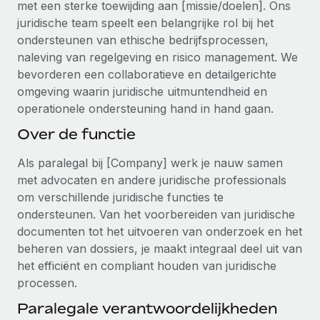
met een sterke toewijding aan [missie/doelen]. Ons
Ontdek hoe je met ons kunt samenwerken
DIENSTEN
juridische team speelt een belangrijke rol bij het
Inzicht in salaris en talent
Vraag een expert
Remote Build
Binnenkort beschikbaar
ondersteunen van ethische bedrijfsprocessen,
Krijg hulp van global HR- en juridische experts
Integraties en advies over AI-automatiseringen
naleving van regelgeving en risico management. We
Inzichtencentrum
bevorderen een collaboratieve en detailgerichte
Achtergrondonderzoek
Support
omgeving waarin juridische uitmuntendheid en
Vereenvoudig het screeningsproces van
CASESTUDY'S
operationele ondersteuning hand in hand gaan.
kandidaten
Alle bronnen bekijken
Over de functie
Compliance Watchtower
Als paralegal bij [Company] werk je nauw samen
Blijf compliance-risico's voor
BLOG
met advocaten en andere juridische professionals
Global Payroll
Apparaatbeheer
om verschillende juridische functies te
Lever en track wereldwijd IT-middelen
ondersteunen. Van het voorbereiden van juridische
EOR en PEO
documenten tot het uitvoeren van onderzoek en het
Entiteiten oprichten
Contractor Management
beheren van dossiers, je maakt integraal deel uit van
Stel snel compliant entiteiten op
het efficiënt en compliant houden van juridische
Belastingen
processen.
Mobiliteit en overplaatsing
Naar de blog
Paralegale verantwoordelijkheden
Plaats werknemers moeiteloos over