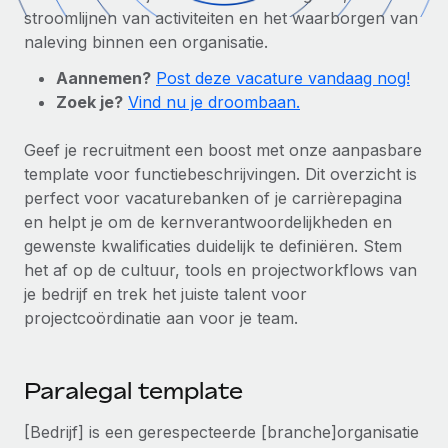
Zzp'ers internationaal onboarden en beheren
Betalingscalculator voor zzp'ers
stroomlijnen van activiteiten en het waarborgen van
Inloggen
Nederlands
Ontdek valuta-opties en betaalsnelheden voor
naleving binnen een organisatie.
PEO
GROEIFASE
internationale zzp'ers
Ingewikkelde HR-taken eenvoudig uitbesteden
Aannemen?
Post deze vacature vandaag nog!
Français
Start-ups
Zoek je?
Vind nu je droombaan.
Flexibele global HR en payroll solutions voor groeiende
LEREN MET REMOTE
Deutsch
bedrijven
INFRASTRUCTUUR
Geef je recruitment een boost met onze aanpasbare
Onderzoek en gidsen
Remote Embedded
template voor functiebeschrijvingen. Dit overzicht is
Mid-market
Español
HR naadloos in workflows integreren
perfect voor vacaturebanken of je carrièrepagina
Casestudy's
Teams uitbreiden met HR solutions op maat
en helpt je om de kernverantwoordelijkheden en
Italiano
Platform
HR-woordenlijst
Enterprise
gewenste kwalificaties duidelijk te definiëren. Stem
Ingebouwde essentiële HR-functies voor je team
Global HR voor grote bedrijven
het af op de cultuur, tools en projectworkflows van
Português (Portugal)
Checklists en templates
je bedrijf en trek het juiste talent voor
Verbinden
Nieuw
projectcoördinatie aan voor je team.
Bibliotheek met functiebeschrijvingen
日本語
AI-tools koppelen aan Remote met onze MCP
WERK MET ONS SAMEN
Strategische technologiepartners
Webinars
Integraties
한국어
Paralegal template
Integreer global HR flexibel in je platform
Processen stroomlijnen met essentiële zakelijke tools
Evenementen
中文（简体）
Een partner worden
[Bedrijf] is een gerespecteerde [branche]organisatie
Newsroom