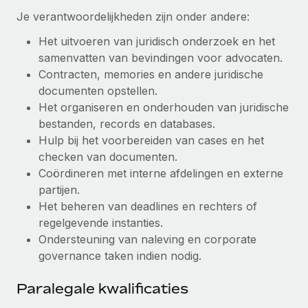
Je verantwoordelijkheden zijn onder andere:
Secundaire arbeidsvoorwaarden
BLOG
Eenvoudig secundaire arbeidsvoorwaarden
Het uitvoeren van juridisch onderzoek en het
beheren
samenvatten van bevindingen voor advocaten.
Productupdates van Remote: Gusto- en Xero-
Contracten, memories en andere juridische
integraties en Contractor Management Plus
documenten opstellen.
Het blijft de missie van Remote om alle soorten bedrijven
Het organiseren en onderhouden van juridische
te helpen bij het aannemen, beheren en...
bestanden, records en databases.
Hulp bij het voorbereiden van cases en het
Meer informatie
checken van documenten.
Coördineren met interne afdelingen en externe
partijen.
Hoe Phiture 55 werknemers in 19 landen
beheert met Remote
Het beheren van deadlines en rechters of
regelgevende instanties.
Phiture, een toonaangevende leider in de wereldwijde
Ondersteuning van naleving en corporate
mobiele groeiadviessector, zet zich sinds 2016...
governance taken indien nodig.
Meer informatie
Paralegale kwalificaties