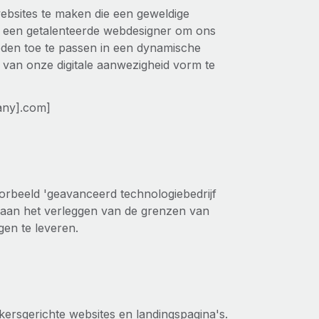
bsites te maken die een geweldige
ar een getalenteerde webdesigner om ons
heden toe te passen in een dynamische
 van onze digitale aanwezigheid vorm te
pany].com]
voorbeeld 'geavanceerd technologiebedrijf
jd aan het verleggen van de grenzen van
gen te leveren.
kersgerichte websites en landingspagina's.