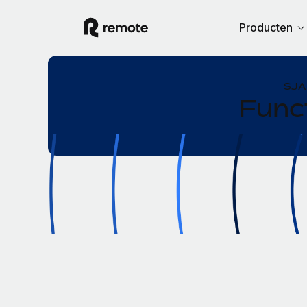
Producten
SJA
Func