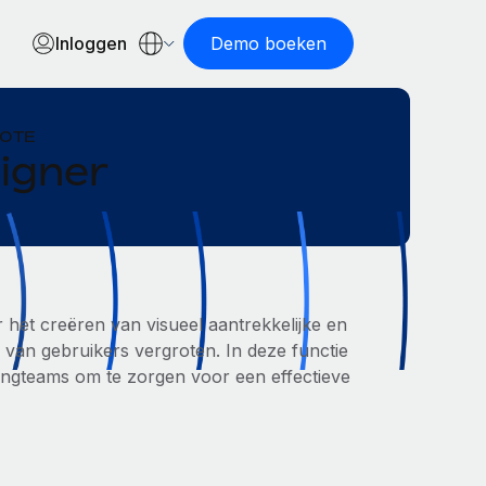
Inloggen
Demo boeken
MOTE
igner
r het creëren van visueel aantrekkelijke en
 van gebruikers vergroten. In deze functie
ngteams om te zorgen voor een effectieve