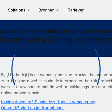
Solutions
Bronnen
Tarieven
BLONEN VOOR FUNCTIEBESCHRIJVINGEN VAN RE
tieomschrijving webdes
Bij [Uw bedrijf] is de webdesigner van cruciaal belang voo
zeer bruikbare websites die de interactie en betrokkenheid
werk je nauw samen met de webontwikkelings- en marketi
online aanwezigheid.
In dienst nemen? Plaats deze functie vandaag nog!
Op zoek? Vind nu je droombaan.