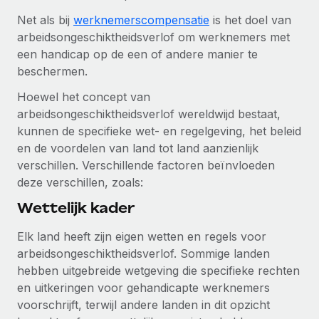
Ontdek hoe je met ons kunt samenwerken
DIENSTEN
Net als bij
werknemerscompensatie
is het doel van
Inzicht in salaris en talent
Vraag een expert
Remote Build
Binnenkort beschikbaar
arbeidsongeschiktheidsverlof om werknemers met
Krijg hulp van global HR- en juridische experts
Integraties en advies over AI-automatiseringen
een handicap op de een of andere manier te
Inzichtencentrum
beschermen.
Achtergrondonderzoek
Support
Hoewel het concept van
Vereenvoudig het screeningsproces van
CASESTUDY'S
arbeidsongeschiktheidsverlof wereldwijd bestaat,
kandidaten
Alle bronnen bekijken
kunnen de specifieke wet- en regelgeving, het beleid
Compliance Watchtower
en de voordelen van land tot land aanzienlijk
Blijf compliance-risico's voor
BLOG
verschillen. Verschillende factoren beïnvloeden
deze verschillen, zoals:
Global Payroll
Apparaatbeheer
Wettelijk kader
Lever en track wereldwijd IT-middelen
EOR en PEO
Elk land heeft zijn eigen wetten en regels voor
Entiteiten oprichten
Contractor Management
arbeidsongeschiktheidsverlof. Sommige landen
Stel snel compliant entiteiten op
hebben uitgebreide wetgeving die specifieke rechten
Belastingen
en uitkeringen voor gehandicapte werknemers
Mobiliteit en overplaatsing
Naar de blog
voorschrijft, terwijl andere landen in dit opzicht
Plaats werknemers moeiteloos over