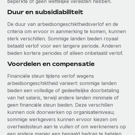
beperkte of geen wettelijke vereisten hebben.
Secundaire arbeidsvoorwaarden
Duur en subsidiabiliteit
BLOG
Eenvoudig secundaire arbeidsvoorwaarden
beheren
De duur van arbeidsongeschiktheidsverlof en de
Productupdates van Remote: Gusto- en Xero-
criteria om ervoor in aanmerking te komen, kunnen
integraties en Contractor Management Plus
sterk verschillen. Sommige landen bieden royaal
Het blijft de missie van Remote om alle soorten bedrijven
betaald verlof voor een langere periode. Anderen
te helpen bij het aannemen, beheren en...
bieden kortere periodes of alleen onbetaald verlof.
Meer informatie
Voordelen en compensatie
Financiële steun tijdens verlof wegens
arbeidsongeschiktheid varieert: sommige landen
Hoe Phiture 55 werknemers in 19 landen
beheert met Remote
bieden een volledige of gedeeltelijke doorbetaling
van het salaris, terwijl andere landen minimale of
Phiture, een toonaangevende leider in de wereldwijde
geen financiële steun bieden. Deze verschillen
mobiele groeiadviessector, zet zich sinds 2016...
kunnen ook doorwerken op organisatieniveau;
Meer informatie
sommige werkgevers kunnen ervoor kiezen om
overheidssteun aan te vullen of om werknemers op
een andere manier een bepaald bedrag te betalen