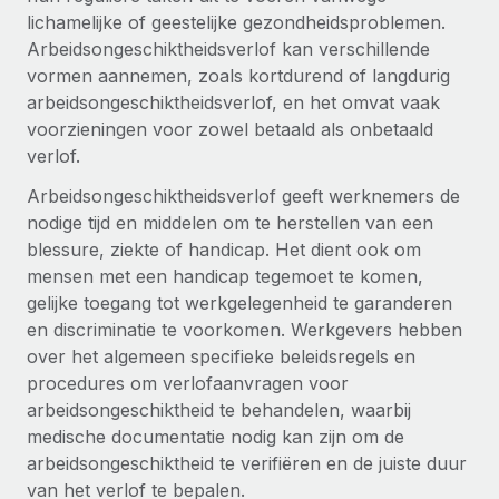
Zzp'ers internationaal onboarden en beheren
Betalingscalculator voor zzp'ers
lichamelijke of geestelijke gezondheidsproblemen.
Inloggen
Nederlands
Ontdek valuta-opties en betaalsnelheden voor
Arbeidsongeschiktheidsverlof kan verschillende
PEO
GROEIFASE
internationale zzp'ers
vormen aannemen, zoals kortdurend of langdurig
Ingewikkelde HR-taken eenvoudig uitbesteden
Français
Start-ups
arbeidsongeschiktheidsverlof, en het omvat vaak
Flexibele global HR en payroll solutions voor groeiende
voorzieningen voor zowel betaald als onbetaald
LEREN MET REMOTE
Deutsch
bedrijven
verlof.
INFRASTRUCTUUR
Onderzoek en gidsen
Remote Embedded
Arbeidsongeschiktheidsverlof geeft werknemers de
Mid-market
Español
HR naadloos in workflows integreren
nodige tijd en middelen om te herstellen van een
Casestudy's
Teams uitbreiden met HR solutions op maat
blessure, ziekte of handicap. Het dient ook om
Italiano
Platform
HR-woordenlijst
Enterprise
mensen met een handicap tegemoet te komen,
Ingebouwde essentiële HR-functies voor je team
Global HR voor grote bedrijven
gelijke toegang tot werkgelegenheid te garanderen
Português (Portugal)
Checklists en templates
en discriminatie te voorkomen. Werkgevers hebben
Verbinden
Nieuw
over het algemeen specifieke beleidsregels en
Bibliotheek met functiebeschrijvingen
日本語
AI-tools koppelen aan Remote met onze MCP
WERK MET ONS SAMEN
procedures om verlofaanvragen voor
Strategische technologiepartners
Webinars
Integraties
arbeidsongeschiktheid te behandelen, waarbij
한국어
Integreer global HR flexibel in je platform
medische documentatie nodig kan zijn om de
Processen stroomlijnen met essentiële zakelijke tools
Evenementen
arbeidsongeschiktheid te verifiëren en de juiste duur
中文（简体）
Een partner worden
van het verlof te bepalen.
Newsroom