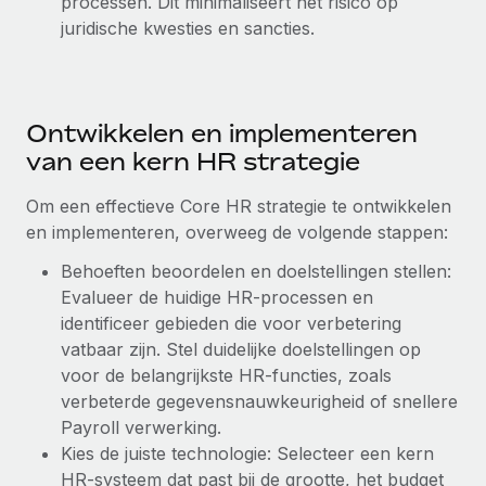
processen. Dit minimaliseert het risico op
juridische kwesties en sancties.
Secundaire arbeidsvoorwaarden
BLOG
Eenvoudig secundaire arbeidsvoorwaarden
beheren
Productupdates van Remote: Gusto- en Xero-
integraties en Contractor Management Plus
Ontwikkelen en implementeren
Het blijft de missie van Remote om alle soorten bedrijven
van een kern HR strategie
te helpen bij het aannemen, beheren en...
Om een effectieve Core HR strategie te ontwikkelen
Meer informatie
en implementeren, overweeg de volgende stappen:
Behoeften beoordelen en doelstellingen stellen:
Evalueer de huidige HR-processen en
Hoe Phiture 55 werknemers in 19 landen
beheert met Remote
identificeer gebieden die voor verbetering
vatbaar zijn. Stel duidelijke doelstellingen op
Phiture, een toonaangevende leider in de wereldwijde
voor de belangrijkste HR-functies, zoals
mobiele groeiadviessector, zet zich sinds 2016...
verbeterde gegevensnauwkeurigheid of snellere
Meer informatie
Payroll verwerking.
Kies de juiste technologie: Selecteer een kern
HR-systeem dat past bij de grootte, het budget