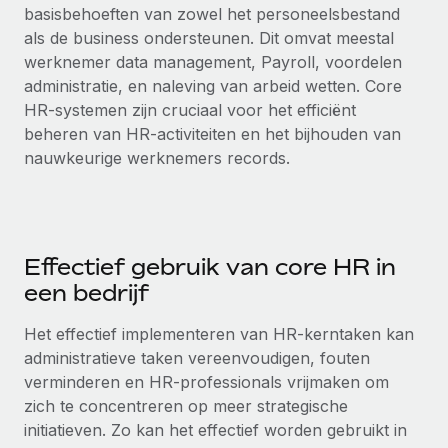
Zzp'ers internationaal onboarden en beheren
basisbehoeften van zowel het personeelsbestand
Betalingscalculator voor zzp'ers
Inloggen
als de business ondersteunen. Dit omvat meestal
Nederlands
Ontdek valuta-opties en betaalsnelheden voor
PEO
GROEIFASE
werknemer data management, Payroll, voordelen
internationale zzp'ers
Ingewikkelde HR-taken eenvoudig uitbesteden
administratie, en naleving van arbeid wetten. Core
Français
Start-ups
HR-systemen zijn cruciaal voor het efficiënt
Flexibele global HR en payroll solutions voor groeiende
LEREN MET REMOTE
beheren van HR-activiteiten en het bijhouden van
Deutsch
bedrijven
INFRASTRUCTUUR
nauwkeurige werknemers records.
Onderzoek en gidsen
Remote Embedded
Mid-market
Español
HR naadloos in workflows integreren
Casestudy's
Teams uitbreiden met HR solutions op maat
Italiano
Platform
HR-woordenlijst
Enterprise
Ingebouwde essentiële HR-functies voor je team
Effectief gebruik van core HR in
Global HR voor grote bedrijven
Português (Portugal)
Checklists en templates
een bedrijf
Verbinden
Nieuw
Bibliotheek met functiebeschrijvingen
日本語
AI-tools koppelen aan Remote met onze MCP
Het effectief implementeren van HR-kerntaken kan
WERK MET ONS SAMEN
administratieve taken vereenvoudigen, fouten
Strategische technologiepartners
Webinars
Integraties
한국어
verminderen en HR-professionals vrijmaken om
Integreer global HR flexibel in je platform
Processen stroomlijnen met essentiële zakelijke tools
zich te concentreren op meer strategische
Evenementen
中文（简体）
initiatieven. Zo kan het effectief worden gebruikt in
Een partner worden
Newsroom