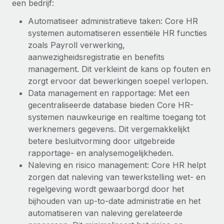
een bedrijf:
Ontdek hoe je met ons kunt samenwerken
DIENSTEN
Inzicht in salaris en talent
Automatiseer administratieve taken: Core HR
Vraag een expert
Remote Build
Binnenkort beschikbaar
systemen automatiseren essentiële HR functies
Krijg hulp van global HR- en juridische experts
Integraties en advies over AI-automatiseringen
Inzichtencentrum
zoals Payroll verwerking,
Achtergrondonderzoek
aanwezigheidsregistratie en benefits
Support
Vereenvoudig het screeningsproces van
management. Dit verkleint de kans op fouten en
CASESTUDY'S
kandidaten
zorgt ervoor dat bewerkingen soepel verlopen.
Alle bronnen bekijken
Data management en rapportage: Met een
Compliance Watchtower
gecentraliseerde database bieden Core HR-
Blijf compliance-risico's voor
BLOG
systemen nauwkeurige en realtime toegang tot
werknemers gegevens. Dit vergemakkelijkt
Global Payroll
Apparaatbeheer
betere besluitvorming door uitgebreide
Lever en track wereldwijd IT-middelen
EOR en PEO
rapportage- en analysemogelijkheden.
Naleving en risico management: Core HR helpt
Entiteiten oprichten
Contractor Management
zorgen dat naleving van tewerkstelling wet- en
Stel snel compliant entiteiten op
regelgeving wordt gewaarborgd door het
Belastingen
bijhouden van up-to-date administratie en het
Mobiliteit en overplaatsing
automatiseren van naleving gerelateerde
Naar de blog
Plaats werknemers moeiteloos over