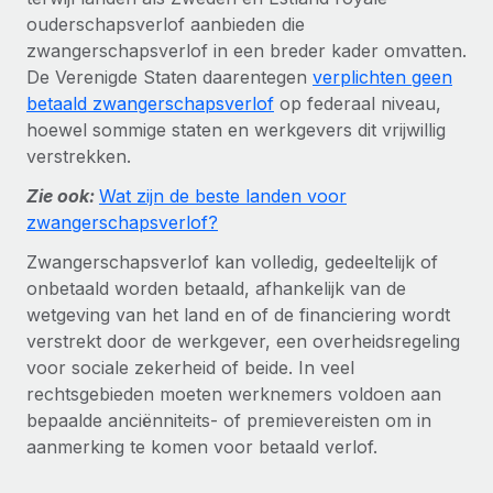
Ontdek hoe je met ons kunt samenwerken
DIENSTEN
ouderschapsverlof aanbieden die
Inzicht in salaris en talent
Vraag een expert
zwangerschapsverlof in een breder kader omvatten.
Remote Build
Binnenkort beschikbaar
De Verenigde Staten daarentegen
Krijg hulp van global HR- en juridische experts
verplichten geen
Integraties en advies over AI-automatiseringen
Inzichtencentrum
betaald zwangerschapsverlof
op federaal niveau,
Achtergrondonderzoek
hoewel sommige staten en werkgevers dit vrijwillig
Support
Vereenvoudig het screeningsproces van
CASESTUDY'S
verstrekken.
kandidaten
Alle bronnen bekijken
Zie ook:
Wat zijn de beste landen voor
zwangerschapsverlof?
Compliance Watchtower
Blijf compliance-risico's voor
BLOG
Zwangerschapsverlof kan volledig, gedeeltelijk of
onbetaald worden betaald, afhankelijk van de
Global Payroll
Apparaatbeheer
wetgeving van het land en of de financiering wordt
Lever en track wereldwijd IT-middelen
EOR en PEO
verstrekt door de werkgever, een overheidsregeling
voor sociale zekerheid of beide. In veel
Entiteiten oprichten
Contractor Management
rechtsgebieden moeten werknemers voldoen aan
Stel snel compliant entiteiten op
bepaalde anciënniteits- of premievereisten om in
Belastingen
aanmerking te komen voor betaald verlof.
Mobiliteit en overplaatsing
Naar de blog
Plaats werknemers moeiteloos over