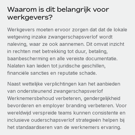
Waarom is dit belangrijk voor
Secundaire arbeidsvoorwaarden
BLOG
werkgevers?
Eenvoudig secundaire arbeidsvoorwaarden
beheren
Productupdates van Remote: Gusto- en Xero-
Werkgevers moeten ervoor zorgen dat dat de lokale
integraties en Contractor Management Plus
wetgeving inzake zwangerschapsverlof wordt
Het blijft de missie van Remote om alle soorten bedrijven
naleving, waar ze ook aannemen. Dit omvat inzicht
te helpen bij het aannemen, beheren en...
in rechten met betrekking tot duur, betaling,
baanbescherming en alle vereiste documentatie.
Meer informatie
Nalaten kan leiden tot juridische geschillen,
financiële sancties en reputatie schade.
Naast wettelijke verplichtingen kan het aanbieden
Hoe Phiture 55 werknemers in 19 landen
beheert met Remote
van ondersteunend zwangerschapsverlof
Werknemersbehoud verbeteren, gendergelijkheid
Phiture, een toonaangevende leider in de wereldwijde
bevorderen en employer branding verbeteren. Voor
mobiele groeiadviessector, zet zich sinds 2016...
wereldwijd verspreide teams kunnen consistente en
Meer informatie
inclusieve ouderschapsverlof strategieën helpen bij
het standaardiseren van de werknemers ervaring.