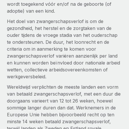
Zzp'ers internationaal onboarden en beheren
wordt toegekend vóór en/of na de geboorte (of
Betalingscalculator voor zzp'ers
Inloggen
adoptie) van een kind.
Nederlands
Ontdek valuta-opties en betaalsnelheden voor
PEO
GROEIFASE
internationale zzp'ers
Het doel van zwangerschapsverlof is om de
Ingewikkelde HR-taken eenvoudig uitbesteden
Français
Start-ups
gezondheid, het herstel en de zorgtaken van de
Flexibele global HR en payroll solutions voor groeiende
ouder tijdens de vroege stadia van het ouderschap
LEREN MET REMOTE
Deutsch
bedrijven
INFRASTRUCTUUR
te ondersteunen. De duur, het loonrecht en de
Onderzoek en gidsen
criteria om in aanmerking te komen voor
Remote Embedded
Mid-market
Español
zwangerschapsverlof variëren aanzienlijk per land
HR naadloos in workflows integreren
Casestudy's
Teams uitbreiden met HR solutions op maat
en kunnen worden beïnvloed door nationale arbeid
Italiano
Platform
wetten, collectieve arbeidsovereenkomsten of
HR-woordenlijst
Enterprise
Ingebouwde essentiële HR-functies voor je team
werkgeversbeleid.
Global HR voor grote bedrijven
Português (Portugal)
Checklists en templates
Wereldwijd verplichten de meeste landen een vorm
Verbinden
Nieuw
van betaald zwangerschapsverlof, met een duur die
Bibliotheek met functiebeschrijvingen
日本語
AI-tools koppelen aan Remote met onze MCP
WERK MET ONS SAMEN
doorgaans varieert van 12 tot 26 weken, hoewel
Strategische technologiepartners
Webinars
Integraties
sommige langer duren dan dat. Werknemers in de
한국어
Integreer global HR flexibel in je platform
Processen stroomlijnen met essentiële zakelijke tools
Europese Unie hebben bijvoorbeeld recht op ten
Evenementen
minste 14 weken betaald zwangerschapsverlof,
中文（简体）
Een partner worden
terwijl landen als Zweden en Estland royale
Newsroom