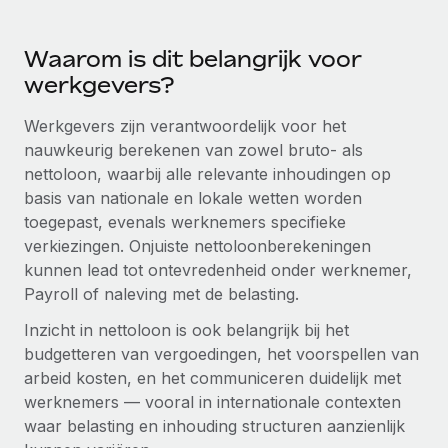
Ontdek hoe je met ons kunt samenwerken
DIENSTEN
Inzicht in salaris en talent
Vraag een expert
Remote Build
Binnenkort beschikbaar
Waarom is dit belangrijk voor
Krijg hulp van global HR- en juridische experts
Integraties en advies over AI-automatiseringen
werkgevers?
Inzichtencentrum
Achtergrondonderzoek
Support
Werkgevers zijn verantwoordelijk voor het
Vereenvoudig het screeningsproces van
CASESTUDY'S
nauwkeurig berekenen van zowel bruto- als
kandidaten
Alle bronnen bekijken
nettoloon, waarbij alle relevante inhoudingen op
basis van nationale en lokale wetten worden
Compliance Watchtower
toegepast, evenals werknemers specifieke
Blijf compliance-risico's voor
BLOG
verkiezingen. Onjuiste nettoloonberekeningen
Global Payroll
kunnen lead tot ontevredenheid onder werknemer,
Apparaatbeheer
Payroll of naleving met de belasting.
Lever en track wereldwijd IT-middelen
EOR en PEO
Inzicht in nettoloon is ook belangrijk bij het
Entiteiten oprichten
Contractor Management
budgetteren van vergoedingen, het voorspellen van
Stel snel compliant entiteiten op
arbeid kosten, en het communiceren duidelijk met
Belastingen
werknemers — vooral in internationale contexten
Mobiliteit en overplaatsing
waar belasting en inhouding structuren aanzienlijk
Naar de blog
Plaats werknemers moeiteloos over