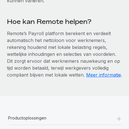
kunnen variëren.
Secundaire arbeidsvoorwaarden
BLOG
Eenvoudig secundaire arbeidsvoorwaarden
Hoe kan Remote helpen?
beheren
Productupdates van Remote: Gusto- en Xero-
integraties en Contractor Management Plus
Remote’s Payroll platform berekent en verdeelt
automatisch het nettoloon voor werknemers,
Het blijft de missie van Remote om alle soorten bedrijven
rekening houdend met lokale belasting regels,
te helpen bij het aannemen, beheren en...
wettelijke inhoudingen en selecties van voordelen.
Meer informatie
Dit zorgt ervoor dat werknemers nauwkeurig en op
tijd worden betaald, terwijl werkgevers volledig
compliant blijven met lokale wetten.
Meer informatie
.
Hoe Phiture 55 werknemers in 19 landen
beheert met Remote
Phiture, een toonaangevende leider in de wereldwijde
mobiele groeiadviessector, zet zich sinds 2016...
Meer informatie
+
Productoplossingen