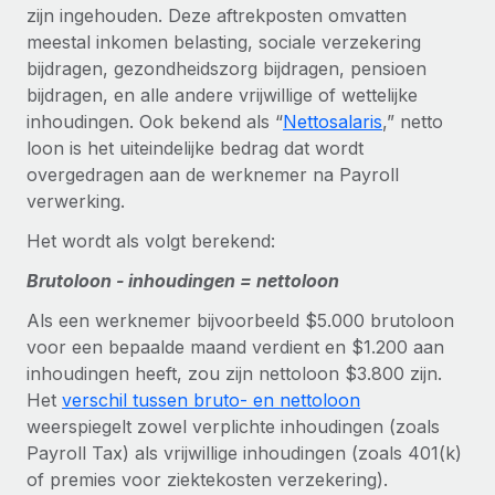
Zzp'ers internationaal onboarden en beheren
zijn ingehouden. Deze aftrekposten omvatten
Betalingscalculator voor zzp'ers
Inloggen
meestal inkomen belasting, sociale verzekering
Nederlands
Ontdek valuta-opties en betaalsnelheden voor
PEO
GROEIFASE
bijdragen, gezondheidszorg bijdragen, pensioen
internationale zzp'ers
Ingewikkelde HR-taken eenvoudig uitbesteden
bijdragen, en alle andere vrijwillige of wettelijke
Français
Start-ups
inhoudingen. Ook bekend als “
Nettosalaris
,” netto
Flexibele global HR en payroll solutions voor groeiende
LEREN MET REMOTE
loon is het uiteindelijke bedrag dat wordt
Deutsch
bedrijven
INFRASTRUCTUUR
overgedragen aan de werknemer na Payroll
Onderzoek en gidsen
Remote Embedded
Mid-market
verwerking.
Español
HR naadloos in workflows integreren
Casestudy's
Teams uitbreiden met HR solutions op maat
Het wordt als volgt berekend:
Italiano
Platform
HR-woordenlijst
Enterprise
Brutoloon - inhoudingen = nettoloon
Ingebouwde essentiële HR-functies voor je team
Global HR voor grote bedrijven
Português (Portugal)
Checklists en templates
Als een werknemer bijvoorbeeld $5.000 brutoloon
Verbinden
Nieuw
voor een bepaalde maand verdient en $1.200 aan
Bibliotheek met functiebeschrijvingen
日本語
AI-tools koppelen aan Remote met onze MCP
WERK MET ONS SAMEN
inhoudingen heeft, zou zijn nettoloon $3.800 zijn.
Het
verschil tussen bruto- en nettoloon
Strategische technologiepartners
Webinars
Integraties
한국어
weerspiegelt zowel verplichte inhoudingen (zoals
Integreer global HR flexibel in je platform
Processen stroomlijnen met essentiële zakelijke tools
Evenementen
Payroll Tax) als vrijwillige inhoudingen (zoals 401(k)
中文（简体）
Een partner worden
of premies voor ziektekosten verzekering).
Newsroom