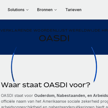
Solutions
Bronnen
Tarieven
VERKLARENDE WOORDENLIJST WERELDWIJDE HR
OASDI
Waar staat OASDI voor?
OASDI staat voor
Ouderdom, Nabestaanden, en Arbeids
officiële naam van het Amerikaanse sociale zekerheid pr
arbeidsongeschiktheid en nabestaandenuitkeringen bied