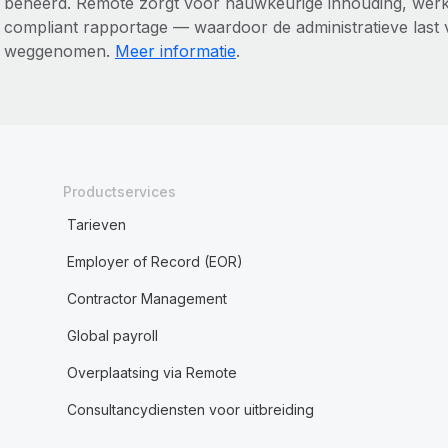
beheerd. Remote zorgt voor nauwkeurige inhouding, wer
compliant rapportage — waardoor de administratieve last 
weggenomen.
Meer informatie
.
Productservices
Tarieven
Employer of Record (EOR)
Contractor Management
Global payroll
Overplaatsing via Remote
Consultancydiensten voor uitbreiding