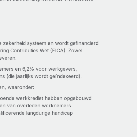
e zekerheid systeem en wordt gefinancierd
ring Contributies Wet (FICA). Zowel
leveren.
knemers en 6,2% voor werkgevers,
s (die jaarlijks wordt geïndexeerd).
en, waaronder:
ldoende werkkrediet hebben opgebouwd
ren van overleden werknemers
ificerende langdurige handicap