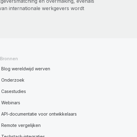
kgeversmatching en overmaking, evenals
van internationale werkgevers wordt
Bronnen
Blog wereldwijd werven
Onderzoek
Casestudies
Webinars
API-documentatie voor ontwikkelaars
Remote vergelijken
Techstack-integraties