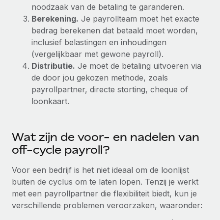
noodzaak van de betaling te garanderen.
Secundaire arbeidsvoorwaarden
Berekening.
Je payrollteam moet het exacte
BLOG
Eenvoudig secundaire arbeidsvoorwaarden
bedrag berekenen dat betaald moet worden,
beheren
inclusief belastingen en inhoudingen
Productupdates van Remote: Gusto- en Xero-
(vergelijkbaar met gewone payroll).
integraties en Contractor Management Plus
Distributie.
Je moet de betaling uitvoeren via
Het blijft de missie van Remote om alle soorten bedrijven
de door jou gekozen methode, zoals
te helpen bij het aannemen, beheren en...
payrollpartner, directe storting, cheque of
loonkaart.
Meer informatie
Wat zijn de voor- en nadelen van
Hoe Phiture 55 werknemers in 19 landen
beheert met Remote
off-cycle payroll?
Phiture, een toonaangevende leider in de wereldwijde
Voor een bedrijf is het niet ideaal om de loonlijst
mobiele groeiadviessector, zet zich sinds 2016...
buiten de cyclus om te laten lopen. Tenzij je werkt
Meer informatie
met een payrollpartner die flexibiliteit biedt, kun je
verschillende problemen veroorzaken, waaronder: