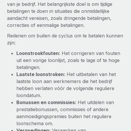
Zzp'ers internationaal onboarden en beheren
van je bedrijf. Het belangrijkste doel is om tijdige
Betalingscalculator voor zzp'ers
Inloggen
betalingen te doen in situaties die onmiddellijke
Nederlands
Ontdek valuta-opties en betaalsnelheden voor
PEO
GROEIFASE
aandacht vereisen, zoals dringende betalingen,
internationale zzp'ers
Ingewikkelde HR-taken eenvoudig uitbesteden
correcties of eenmalige betalingen.
Français
Start-ups
Flexibele global HR en payroll solutions voor groeiende
Redenen om buiten de cyclus om te betalen kunnen
LEREN MET REMOTE
Deutsch
bedrijven
INFRASTRUCTUUR
zijn:
Onderzoek en gidsen
Remote Embedded
Mid-market
Loonstrookfouten:
Het corrigeren van fouten
Español
HR naadloos in workflows integreren
Casestudy's
Teams uitbreiden met HR solutions op maat
uit een vorige loonlijst, zoals te lage of te hoge
betalingen.
Italiano
Platform
HR-woordenlijst
Enterprise
Laatste loonstroken:
Het uitbetalen van het
Ingebouwde essentiële HR-functies voor je team
Global HR voor grote bedrijven
laatste loon aan werknemers die het bedrijf
Português (Portugal)
Checklists en templates
hebben verlaten vóór de volgende reguliere
Verbinden
Nieuw
Bibliotheek met functiebeschrijvingen
loondatum.
日本語
AI-tools koppelen aan Remote met onze MCP
WERK MET ONS SAMEN
Bonussen en commissies:
Het uitdelen van
Strategische technologiepartners
Webinars
Integraties
prestatiebonussen, commissies of andere
한국어
Integreer global HR flexibel in je platform
Processen stroomlijnen met essentiële zakelijke tools
aanmoedigingspremies buiten het reguliere
Evenementen
loonschema om.
中文（简体）
Een partner worden
Vergoedingen:
Verwerken van
Newsroom