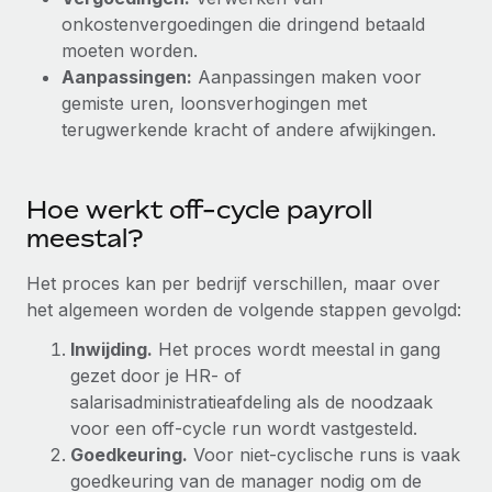
Ontdek hoe je met ons kunt samenwerken
DIENSTEN
onkostenvergoedingen die dringend betaald
Inzicht in salaris en talent
Vraag een expert
moeten worden.
Remote Build
Binnenkort beschikbaar
Krijg hulp van global HR- en juridische experts
Aanpassingen:
Aanpassingen maken voor
Integraties en advies over AI-automatiseringen
Inzichtencentrum
gemiste uren, loonsverhogingen met
Achtergrondonderzoek
terugwerkende kracht of andere afwijkingen.
Support
Vereenvoudig het screeningsproces van
CASESTUDY'S
kandidaten
Alle bronnen bekijken
Hoe werkt off-cycle payroll
Compliance Watchtower
meestal?
Blijf compliance-risico's voor
BLOG
Het proces kan per bedrijf verschillen, maar over
Global Payroll
Apparaatbeheer
het algemeen worden de volgende stappen gevolgd:
Lever en track wereldwijd IT-middelen
EOR en PEO
Inwijding.
Het proces wordt meestal in gang
Entiteiten oprichten
gezet door je HR- of
Contractor Management
Stel snel compliant entiteiten op
salarisadministratieafdeling als de noodzaak
Belastingen
voor een off-cycle run wordt vastgesteld.
Mobiliteit en overplaatsing
Goedkeuring.
Voor niet-cyclische runs is vaak
Naar de blog
Plaats werknemers moeiteloos over
goedkeuring van de manager nodig om de