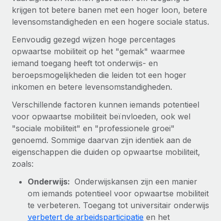
Zzp'ers internationaal onboarden en beheren
Betalingscalculator voor zzp'ers
krijgen tot betere banen met een hoger loon, betere
Inloggen
Nederlands
Ontdek valuta-opties en betaalsnelheden voor
levensomstandigheden en een hogere sociale status.
PEO
GROEIFASE
internationale zzp'ers
Ingewikkelde HR-taken eenvoudig uitbesteden
Eenvoudig gezegd wijzen hoge percentages
Français
Start-ups
opwaartse mobiliteit op het "gemak" waarmee
Flexibele global HR en payroll solutions voor groeiende
iemand toegang heeft tot onderwijs- en
LEREN MET REMOTE
Deutsch
bedrijven
INFRASTRUCTUUR
beroepsmogelijkheden die leiden tot een hoger
Onderzoek en gidsen
Remote Embedded
inkomen en betere levensomstandigheden.
Mid-market
Español
HR naadloos in workflows integreren
Casestudy's
Teams uitbreiden met HR solutions op maat
Verschillende factoren kunnen iemands potentieel
Italiano
voor opwaartse mobiliteit beïnvloeden, ook wel
Platform
HR-woordenlijst
Enterprise
"sociale mobiliteit" en "professionele groei"
Ingebouwde essentiële HR-functies voor je team
Global HR voor grote bedrijven
Português (Portugal)
genoemd. Sommige daarvan zijn identiek aan de
Checklists en templates
Verbinden
Nieuw
eigenschappen die duiden op opwaartse mobiliteit,
Bibliotheek met functiebeschrijvingen
日本語
AI-tools koppelen aan Remote met onze MCP
zoals:
WERK MET ONS SAMEN
Strategische technologiepartners
Webinars
Integraties
Onderwijs:
Onderwijskansen zijn een manier
한국어
Integreer global HR flexibel in je platform
om iemands potentieel voor opwaartse mobiliteit
Processen stroomlijnen met essentiële zakelijke tools
Evenementen
te verbeteren. Toegang tot universitair onderwijs
中文（简体）
Een partner worden
verbetert de arbeidsparticipatie
en het
Newsroom