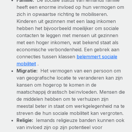
Familie:
De sociale status van iemands familie
heeft een enorme invloed op hun vermogen om
Secundaire arbeidsvoorwaarden
BLOG
zich in opwaartse richting te mobiliseren.
Eenvoudig secundaire arbeidsvoorwaarden
Kinderen uit gezinnen met een laag inkomen
beheren
Productupdates van Remote: Gusto- en Xero-
hebben het bijvoorbeeld moeilijker om sociale
integraties en Contractor Management Plus
contacten te leggen met mensen uit gezinnen
met een hoger inkomen, wat bekend staat als
Het blijft de missie van Remote om alle soorten bedrijven
economische verbondenheid. Een gebrek aan
te helpen bij het aannemen, beheren en...
connecties tussen klassen
belemmert sociale
Meer informatie
mobiliteit
.
Migratie:
Het vermogen van een persoon om
van geografische locatie te veranderen kan zijn
Hoe Phiture 55 werknemers in 19 landen
kansen om hogerop te komen in de
beheert met Remote
maatschappij drastisch beïnvloeden. Mensen die
Phiture, een toonaangevende leider in de wereldwijde
de middelen hebben om te verhuizen zijn
mobiele groeiadviessector, zet zich sinds 2016...
meestal beter in staat om werkgelegenheid na te
streven die hun sociale mobiliteit kan vergroten.
Meer informatie
Religie:
Iemands religieuze banden kunnen ook
van invloed zijn op zijn potentieel voor