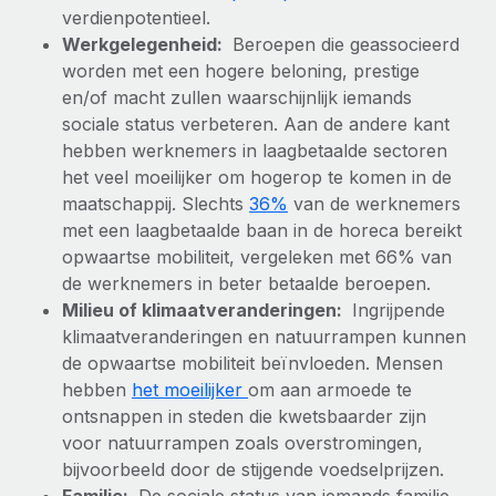
Ontdek hoe je met ons kunt samenwerken
DIENSTEN
verdienpotentieel.
Werkgelegenheid:
Beroepen die geassocieerd
Inzicht in salaris en talent
Vraag een expert
Remote Build
Binnenkort beschikbaar
worden met een hogere beloning, prestige
Krijg hulp van global HR- en juridische experts
Integraties en advies over AI-automatiseringen
Inzichtencentrum
en/of macht zullen waarschijnlijk iemands
sociale status verbeteren. Aan de andere kant
Achtergrondonderzoek
Support
hebben werknemers in laagbetaalde sectoren
Vereenvoudig het screeningsproces van
CASESTUDY'S
het veel moeilijker om hogerop te komen in de
kandidaten
Alle bronnen bekijken
maatschappij. Slechts
36%
van de werknemers
Compliance Watchtower
met een laagbetaalde baan in de horeca bereikt
Blijf compliance-risico's voor
BLOG
opwaartse mobiliteit, vergeleken met 66% van
de werknemers in beter betaalde beroepen.
Global Payroll
Apparaatbeheer
Milieu of klimaatveranderingen:
Ingrijpende
Lever en track wereldwijd IT-middelen
EOR en PEO
klimaatveranderingen en natuurrampen kunnen
de opwaartse mobiliteit beïnvloeden. Mensen
Entiteiten oprichten
Contractor Management
hebben
het moeilijker
om aan armoede te
Stel snel compliant entiteiten op
ontsnappen in steden die kwetsbaarder zijn
Belastingen
voor natuurrampen zoals overstromingen,
Mobiliteit en overplaatsing
bijvoorbeeld door de stijgende voedselprijzen.
Naar de blog
Plaats werknemers moeiteloos over