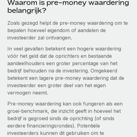
Waarom is pre-money waardering
Ontdek hoe je met ons kunt samenwerken
DIENSTEN
belangrijk?
Inzicht in salaris en talent
Vraag een expert
Remote Build
Binnenkort beschikbaar
Krijg hulp van global HR- en juridische experts
Integraties en advies over AI-automatiseringen
Zoals gezegd helpt de pre-money waardering om te
Inzichtencentrum
bepalen hoeveel eigendom of aandelen de
Achtergrondonderzoek
investeerder zal ontvangen.
Support
Vereenvoudig het screeningsproces van
CASESTUDY'S
In veel gevallen betekent een hogere waardering
kandidaten
Alle bronnen bekijken
vóór het geld dat de oprichters en bestaande
Compliance Watchtower
aandeelhouders een groter percentage van het
Blijf compliance-risico's voor
bedrijf behouden na de investering. Omgekeerd
BLOG
betekent een lagere pre-money waardering dat de
Global Payroll
Apparaatbeheer
investeerder een groter deel van het eigen
Lever en track wereldwijd IT-middelen
vermogen neemt.
EOR en PEO
Pre-money waardering kan ook fungeren als een
Entiteiten oprichten
Contractor Management
groei-benchmark, die inzicht geeft in hoeveel het
Stel snel compliant entiteiten op
Belastingen
bedrijf is gegroeid sinds de oprichting (of sinds
Mobiliteit en overplaatsing
eerdere financieringsrondes). Potentiële
Naar de blog
Plaats werknemers moeiteloos over
investeerders kunnen dit gebruiken om te