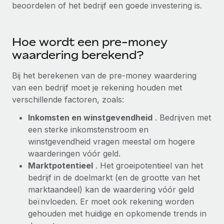
beoordelen of het bedrijf een goede investering is.
Secundaire arbeidsvoorwaarden
BLOG
Eenvoudig secundaire arbeidsvoorwaarden
beheren
Hoe wordt een pre-money
Productupdates van Remote: Gusto- en Xero-
waardering berekend?
integraties en Contractor Management Plus
Het blijft de missie van Remote om alle soorten bedrijven
Bij het berekenen van de pre-money waardering
te helpen bij het aannemen, beheren en...
van een bedrijf moet je rekening houden met
verschillende factoren, zoals:
Meer informatie
Inkomsten en winstgevendheid
. Bedrijven met
een sterke inkomstenstroom en
Hoe Phiture 55 werknemers in 19 landen
winstgevendheid vragen meestal om hogere
beheert met Remote
waarderingen vóór geld.
Phiture, een toonaangevende leider in de wereldwijde
Marktpotentieel
. Het groeipotentieel van het
mobiele groeiadviessector, zet zich sinds 2016...
bedrijf in de doelmarkt (en de grootte van het
marktaandeel) kan de waardering vóór geld
Meer informatie
beïnvloeden. Er moet ook rekening worden
gehouden met huidige en opkomende trends in