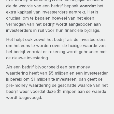
Zzp'ers internationaal onboarden en beheren
Betalingscalculator voor zzp'ers
die de waarde van een bedrijf bepaalt
voordat
het
Inloggen
Nederlands
Ontdek valuta-opties en betaalsnelheden voor
extra kapitaal van investeerders aantrekt. Het is
PEO
GROEIFASE
internationale zzp'ers
cruciaal om te bepalen hoeveel van het eigen
Ingewikkelde HR-taken eenvoudig uitbesteden
Français
Start-ups
vermogen van het bedrijf wordt aangeboden aan
Flexibele global HR en payroll solutions voor groeiende
investeerders in ruil voor hun financiële bijdrage.
LEREN MET REMOTE
Deutsch
bedrijven
INFRASTRUCTUUR
Het helpt ook zowel het bedrijf als de investeerders
Onderzoek en gidsen
Remote Embedded
om het eens te worden over de huidige waarde van
Mid-market
Español
HR naadloos in workflows integreren
het bedrijf voordat er rekening wordt gehouden met
Casestudy's
Teams uitbreiden met HR solutions op maat
de nieuwe investering.
Italiano
Platform
HR-woordenlijst
Enterprise
Ingebouwde essentiële HR-functies voor je team
Als een bedrijf bijvoorbeeld een pre-money
Global HR voor grote bedrijven
Português (Portugal)
Checklists en templates
waardering heeft van $5 miljoen en een investeerder
Verbinden
Nieuw
is bereid om $1 miljoen te investeren, dan geeft de
Bibliotheek met functiebeschrijvingen
日本語
AI-tools koppelen aan Remote met onze MCP
WERK MET ONS SAMEN
pre-money waardering de geschatte waarde van het
bedrijf weer voordat deze $1 miljoen aan de waarde
Strategische technologiepartners
Webinars
Integraties
한국어
wordt toegevoegd.
Integreer global HR flexibel in je platform
Processen stroomlijnen met essentiële zakelijke tools
Evenementen
中文（简体）
Een partner worden
Newsroom