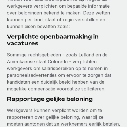
werkgevers verplichten om bepaalde informatie
Secundaire arbeidsvoorwaarden
over beloningen bekend te maken. Deze wetten
BLOG
Eenvoudig secundaire arbeidsvoorwaarden
kunnen per land, staat of regio verschillen en
beheren
Productupdates van Remote: Gusto- en Xero-
kunnen eisen bevatten zoals:
integraties en Contractor Management Plus
Verplichte openbaarmaking in
Het blijft de missie van Remote om alle soorten bedrijven
vacatures
te helpen bij het aannemen, beheren en...
Sommige rechtsgebieden - zoals Letland en de
Meer informatie
Amerikaanse staat Colorado - verplichten
werkgevers om salarisbereiken op te nemen in
personeelsadvertenties om ervoor te zorgen dat
Hoe Phiture 55 werknemers in 19 landen
kandidaten een duidelijk beeld hebben van de
beheert met Remote
mogelijke compensatie voordat ze solliciteren.
Phiture, een toonaangevende leider in de wereldwijde
Rapportage gelijke beloning
mobiele groeiadviessector, zet zich sinds 2016...
Werkgevers kunnen verplicht worden om te
Meer informatie
rapporteren over gelijke beloning, waarbij ze
moeten aantonen dat ze werknemers eerlijk betalen,