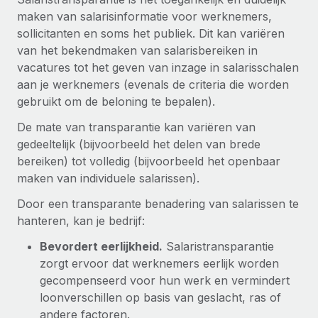
Zzp'ers internationaal onboarden en beheren
Betalingscalculator voor zzp'ers
maken van salarisinformatie voor werknemers,
Inloggen
Nederlands
Ontdek valuta-opties en betaalsnelheden voor
sollicitanten en soms het publiek. Dit kan variëren
PEO
GROEIFASE
internationale zzp'ers
van het bekendmaken van salarisbereiken in
Ingewikkelde HR-taken eenvoudig uitbesteden
Français
Start-ups
vacatures tot het geven van inzage in salarisschalen
Flexibele global HR en payroll solutions voor groeiende
aan je werknemers (evenals de criteria die worden
LEREN MET REMOTE
Deutsch
bedrijven
INFRASTRUCTUUR
gebruikt om de beloning te bepalen).
Onderzoek en gidsen
Remote Embedded
De mate van transparantie kan variëren van
Mid-market
Español
HR naadloos in workflows integreren
gedeeltelijk (bijvoorbeeld het delen van brede
Casestudy's
Teams uitbreiden met HR solutions op maat
bereiken) tot volledig (bijvoorbeeld het openbaar
Italiano
Platform
HR-woordenlijst
Enterprise
maken van individuele salarissen).
Ingebouwde essentiële HR-functies voor je team
Global HR voor grote bedrijven
Português (Portugal)
Checklists en templates
Door een transparante benadering van salarissen te
Verbinden
Nieuw
hanteren, kan je bedrijf:
Bibliotheek met functiebeschrijvingen
日本語
AI-tools koppelen aan Remote met onze MCP
WERK MET ONS SAMEN
Bevordert eerlijkheid.
Salaristransparantie
Strategische technologiepartners
Webinars
Integraties
zorgt ervoor dat werknemers eerlijk worden
한국어
Integreer global HR flexibel in je platform
Processen stroomlijnen met essentiële zakelijke tools
gecompenseerd voor hun werk en vermindert
Evenementen
loonverschillen op basis van geslacht, ras of
中文（简体）
Een partner worden
andere factoren.
Newsroom