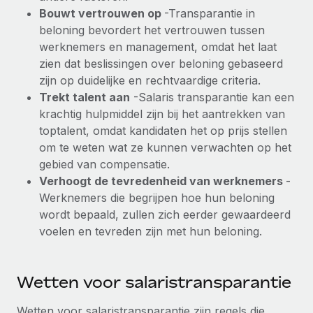
Ontdek hoe je met ons kunt samenwerken
DIENSTEN
Bouwt vertrouwen op
-Transparantie in
Inzicht in salaris en talent
beloning bevordert het vertrouwen tussen
Vraag een expert
Remote Build
Binnenkort beschikbaar
werknemers en management, omdat het laat
Krijg hulp van global HR- en juridische experts
Integraties en advies over AI-automatiseringen
Inzichtencentrum
zien dat beslissingen over beloning gebaseerd
Achtergrondonderzoek
zijn op duidelijke en rechtvaardige criteria.
Support
Vereenvoudig het screeningsproces van
Trekt talent aan
-Salaris transparantie kan een
CASESTUDY'S
kandidaten
krachtig hulpmiddel zijn bij het aantrekken van
Alle bronnen bekijken
toptalent, omdat kandidaten het op prijs stellen
Compliance Watchtower
om te weten wat ze kunnen verwachten op het
Blijf compliance-risico's voor
BLOG
gebied van compensatie.
Verhoogt de tevredenheid van werknemers
-
Global Payroll
Apparaatbeheer
Werknemers die begrijpen hoe hun beloning
Lever en track wereldwijd IT-middelen
EOR en PEO
wordt bepaald, zullen zich eerder gewaardeerd
voelen en tevreden zijn met hun beloning.
Entiteiten oprichten
Contractor Management
Stel snel compliant entiteiten op
Belastingen
Wetten voor salaristransparantie
Mobiliteit en overplaatsing
Naar de blog
Plaats werknemers moeiteloos over
Wetten voor salaristransparantie zijn regels die