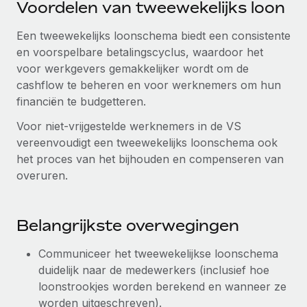
Voordelen van tweewekelijks loon
Ontdek hoe je met ons kunt samenwerken
DIENSTEN
Inzicht in salaris en talent
Vraag een expert
Remote Build
Binnenkort beschikbaar
Een tweewekelijks loonschema biedt een consistente
Krijg hulp van global HR- en juridische experts
Integraties en advies over AI-automatiseringen
en voorspelbare betalingscyclus, waardoor het
Inzichtencentrum
voor werkgevers gemakkelijker wordt om de
Achtergrondonderzoek
cashflow te beheren en voor werknemers om hun
Support
Vereenvoudig het screeningsproces van
CASESTUDY'S
financiën te budgetteren.
kandidaten
Alle bronnen bekijken
Voor niet-vrijgestelde werknemers in de VS
Compliance Watchtower
vereenvoudigt een tweewekelijks loonschema ook
Blijf compliance-risico's voor
BLOG
het proces van het bijhouden en compenseren van
overuren.
Global Payroll
Apparaatbeheer
Lever en track wereldwijd IT-middelen
EOR en PEO
Belangrijkste overwegingen
Entiteiten oprichten
Contractor Management
Stel snel compliant entiteiten op
Communiceer het tweewekelijkse loonschema
Belastingen
duidelijk naar de medewerkers (inclusief hoe
Mobiliteit en overplaatsing
loonstrookjes worden berekend en wanneer ze
Naar de blog
Plaats werknemers moeiteloos over
worden uitgeschreven).