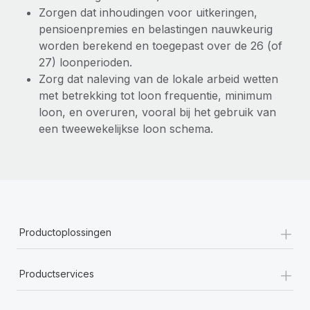
Zorgen dat inhoudingen voor uitkeringen,
Secundaire arbeidsvoorwaarden
pensioenpremies en belastingen nauwkeurig
BLOG
Eenvoudig secundaire arbeidsvoorwaarden
worden berekend en toegepast over de 26 (of
beheren
27) loonperioden.
Productupdates van Remote: Gusto- en Xero-
integraties en Contractor Management Plus
Zorg dat naleving van de lokale arbeid wetten
met betrekking tot loon frequentie, minimum
Het blijft de missie van Remote om alle soorten bedrijven
loon, en overuren, vooral bij het gebruik van
te helpen bij het aannemen, beheren en...
een tweewekelijkse loon schema.
Meer informatie
Hoe Phiture 55 werknemers in 19 landen
beheert met Remote
+
Phiture, een toonaangevende leider in de wereldwijde
Productoplossingen
mobiele groeiadviessector, zet zich sinds 2016...
+
Meer informatie
Productservices