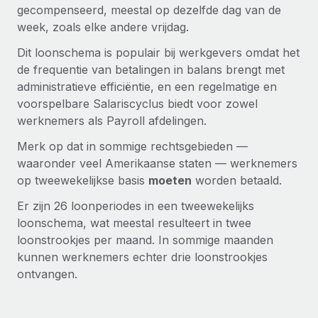
Zzp'ers internationaal onboarden en beheren
gecompenseerd, meestal op dezelfde dag van de
Betalingscalculator voor zzp'ers
Inloggen
week, zoals elke andere vrijdag.
Nederlands
Ontdek valuta-opties en betaalsnelheden voor
PEO
GROEIFASE
internationale zzp'ers
Dit loonschema is populair bij werkgevers omdat het
Ingewikkelde HR-taken eenvoudig uitbesteden
Français
Start-ups
de frequentie van betalingen in balans brengt met
Flexibele global HR en payroll solutions voor groeiende
administratieve efficiëntie, en een regelmatige en
LEREN MET REMOTE
Deutsch
bedrijven
INFRASTRUCTUUR
voorspelbare Salariscyclus biedt voor zowel
Onderzoek en gidsen
werknemers als Payroll afdelingen.
Remote Embedded
Mid-market
Español
HR naadloos in workflows integreren
Casestudy's
Teams uitbreiden met HR solutions op maat
Merk op dat in sommige rechtsgebieden —
waaronder veel Amerikaanse staten — werknemers
Italiano
Platform
HR-woordenlijst
Enterprise
op tweewekelijkse basis
moeten
worden betaald.
Ingebouwde essentiële HR-functies voor je team
Global HR voor grote bedrijven
Português (Portugal)
Checklists en templates
Er zijn 26 loonperiodes in een tweewekelijks
Verbinden
Nieuw
loonschema, wat meestal resulteert in twee
Bibliotheek met functiebeschrijvingen
日本語
AI-tools koppelen aan Remote met onze MCP
WERK MET ONS SAMEN
loonstrookjes per maand. In sommige maanden
kunnen werknemers echter drie loonstrookjes
Strategische technologiepartners
Webinars
Integraties
한국어
ontvangen.
Integreer global HR flexibel in je platform
Processen stroomlijnen met essentiële zakelijke tools
Evenementen
中文（简体）
Een partner worden
Newsroom