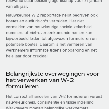
relevante staat belasting agentschap voor 31 januari
van elk jaar.
Secundaire arbeidsvoorwaarden
BLOG
Eenvoudig secundaire arbeidsvoorwaarden
Nauwkeurige W-2 rapportage helpt bedrijven ook
beheren
boetes en audit risico's vermijden. Het niet
Productupdates van Remote: Gusto- en Xero-
vermelden van nauwkeurige sociale zekerheid
integraties en Contractor Management Plus
nummers of niet-overeenkomende namen kan
Het blijft de missie van Remote om alle soorten bedrijven
bijvoorbeeld leiden tot afgewezen formulieren en
te helpen bij het aannemen, beheren en...
potentiële boetes. Daarom is het verifiëren van
werknemers informatie tijdens onboarding en het
Meer informatie
hele jaar door cruciaal.
Hoe Phiture 55 werknemers in 19 landen
beheert met Remote
Belangrijkste overwegingen voor
het verwerken van W-2
Phiture, een toonaangevende leider in de wereldwijde
formulieren
mobiele groeiadviessector, zet zich sinds 2016...
Meer informatie
Het correct afhandelen van W-2 formulieren vereist
nauwkeurigheid, consistentie en tijdige indiening.
Werkgevers moeten belangrijke werknemers