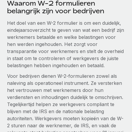
Waarom W-2 formulieren
Ontdek hoe je met ons kunt samenwerken
DIENSTEN
belangrijk zijn voor bedrijven
Inzicht in salaris en talent
Vraag een expert
Remote Build
Binnenkort beschikbaar
Krijg hulp van global HR- en juridische experts
Integraties en advies over AI-automatiseringen
Het doel van een W-2 formulier is om een duidelijk,
Inzichtencentrum
eindejaarsoverzicht te geven van wat een bedrijf zijn
Achtergrondonderzoek
Support
werknemers betaalde en welke belastingen voor
Vereenvoudig het screeningsproces van
CASESTUDY'S
hen werden ingehouden. Het zorgt voor
kandidaten
Alle bronnen bekijken
transparantie voor werknemers en stelt de overheid
in staat om te controleren of werkgevers de juiste
Compliance Watchtower
belastingen hebben ingehouden en betaald.
Blijf compliance-risico's voor
BLOG
Voor bedrijven dienen W-2-formulieren zowel als
Global Payroll
Apparaatbeheer
naleving als operationeel instrument. Ze versterken
Lever en track wereldwijd IT-middelen
EOR en PEO
het vertrouwen met werknemers door hun
verdiensten en inhoudingen duidelijk te omschrijven.
Entiteiten oprichten
Contractor Management
Tegelijkertijd helpen ze werkgevers compliant te
Stel snel compliant entiteiten op
blijven met de IRS en de nationale belasting
Belastingen
autoriteiten. Werkgevers moeten kopieën van de W-
Mobiliteit en overplaatsing
2 sturen naar de werknemer, de IRS, en vaak de
Naar de blog
Plaats werknemers moeiteloos over