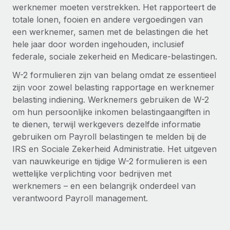
Zzp'ers internationaal onboarden en beheren
werknemer moeten verstrekken. Het rapporteert de
Betalingscalculator voor zzp'ers
Inloggen
totale lonen, fooien en andere vergoedingen van
Nederlands
Ontdek valuta-opties en betaalsnelheden voor
PEO
GROEIFASE
een werknemer, samen met de belastingen die het
internationale zzp'ers
Ingewikkelde HR-taken eenvoudig uitbesteden
hele jaar door worden ingehouden, inclusief
Français
Start-ups
federale, sociale zekerheid en Medicare-belastingen.
Flexibele global HR en payroll solutions voor groeiende
LEREN MET REMOTE
Deutsch
bedrijven
INFRASTRUCTUUR
W-2 formulieren zijn van belang omdat ze essentieel
Onderzoek en gidsen
zijn voor zowel belasting rapportage en werknemer
Remote Embedded
Mid-market
Español
belasting indiening. Werknemers gebruiken de W-2
HR naadloos in workflows integreren
Casestudy's
Teams uitbreiden met HR solutions op maat
om hun persoonlijke inkomen belastingaangiften in
Italiano
Platform
te dienen, terwijl werkgevers dezelfde informatie
HR-woordenlijst
Enterprise
Ingebouwde essentiële HR-functies voor je team
gebruiken om Payroll belastingen te melden bij de
Global HR voor grote bedrijven
Português (Portugal)
Checklists en templates
IRS en Sociale Zekerheid Administratie. Het uitgeven
Verbinden
Nieuw
van nauwkeurige en tijdige W-2 formulieren is een
Bibliotheek met functiebeschrijvingen
日本語
AI-tools koppelen aan Remote met onze MCP
WERK MET ONS SAMEN
wettelijke verplichting voor bedrijven met
werknemers – en een belangrijk onderdeel van
Strategische technologiepartners
Webinars
Integraties
한국어
verantwoord Payroll management.
Integreer global HR flexibel in je platform
Processen stroomlijnen met essentiële zakelijke tools
Evenementen
中文（简体）
Een partner worden
Newsroom