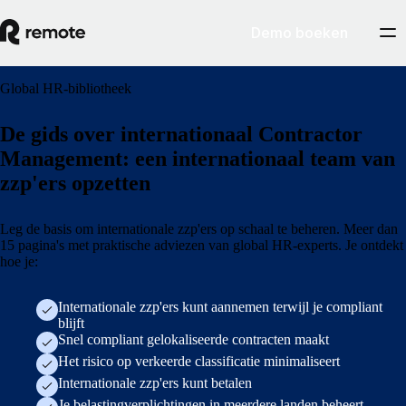
Demo boeken
Global HR-bibliotheek
De gids over internationaal Contractor
Management: een internationaal team van
zzp'ers opzetten
Leg de basis om internationale zzp'ers op schaal te beheren. Meer dan
15 pagina's met praktische adviezen van global HR-experts. Je ontdekt
hoe je:
Internationale zzp'ers kunt aannemen terwijl je compliant
blijft
Snel compliant gelokaliseerde contracten maakt
Het risico op verkeerde classificatie minimaliseert
Internationale zzp'ers kunt betalen
Je belastingverplichtingen in meerdere landen beheert