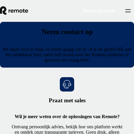
Demo boeken
Neem contact op
We staan voor je klaar en horen graag van je, of je nu global HR aan
het ontdekken bent, meer wilt weten over het Remote-platform of
gewoon een vraag hebt.
Praat met sales
Wil je meer weten over de oplossingen van Remote?
Ontvang persoonlijk advies, bekijk hoe ons platform werkt
en ontdek onze transparante tarieven. Geen druk, alleen