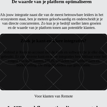
De waarde van je platform optimaliseren
Als jouw integratie naast die van de meest betrouwbare leiders in het
ecosysteem staat, ben je meteen geloofwaardig en onderscheidt je je
van directe concurrenten. Zo kun je je bedrijf sneller laten groeien
en de waarde van je platform tonen aan potentiële klanten.
Zoek je kant-en-klare integraties?
Verbind je Remote-account met de tools en software die je elke dag
gebruikt. Er zijn diverse kant-en-klare integraties beschikbaar voor het
volgen van sollicitanten, HRIS, aandelen van werknemers en
boekhouding. De mogelijkheden zijn grenzeloos.
Nu ontdekken
Voor klanten van Remote