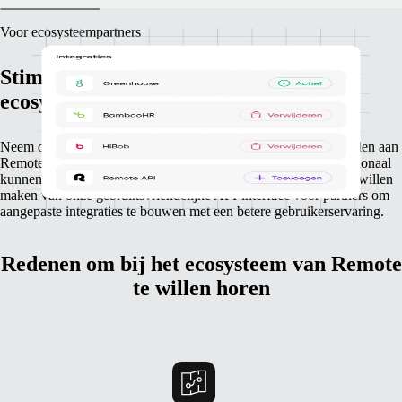
Voor ecosysteempartners
Stimuleer je groei via ons integratie-
ecosysteem
Neem deel aan ons partner-ecosysteem om je platform te koppelen aan
Remote. Bied integraties waarmee je klanten makkelijk internationaal
kunnen uitbreiden. Er is geen limiet voor bedrijven die gebruik willen
maken van onze gebruiksvriendelijke API-interface voor partners om
aangepaste integraties te bouwen met een betere gebruikerservaring.
Redenen om bij het ecosysteem van Remote
te willen horen