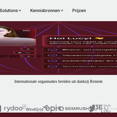
Solutions
Kennisbronnen
Prijzen
ance samen, zodat je via één eenvoudig platform je team kunt onders
Internationale organisaties breiden uit dankzij Remote