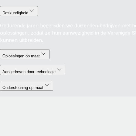
Deskundigheid
Gedurende jaren begeleiden we duizenden bedrijven met 
oplossingen, zodat ze hun aanwezigheid in de Verenigde S
kunnen uitbreiden.
Oplossingen op maat
Aangedreven door technologie
Ondersteuning op maat