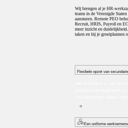
Wij brengen al je HR-werkza
teams in de Verenigde Staten 
aansturen.
Remote PEO behoort
Recruit, HRIS, Payroll en EO
meer inzicht en duidelijkheid
taken en bij je groeiplannen o
Flexibele opzet van secundair
Werknemers in verschill
arbeidsvoorwaarden nodig
voordelenpakketten sam
Een uniforme werknemerse