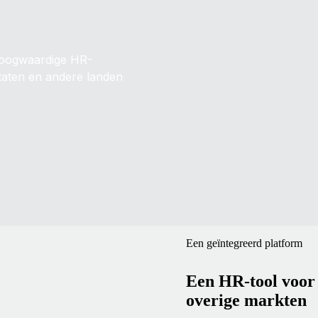
hoogwaardige HR-
taten en andere landen
Een geïntegreerd platform
Een HR-tool voor 
overige markten