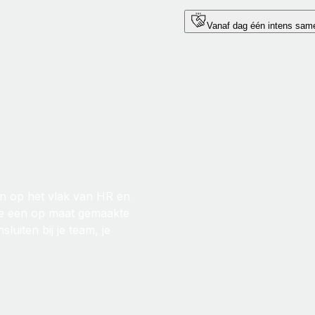
Vanaf dag één intens sam
en op het vlak van HR en
we een op maat gemaakte
uiten bij je team, je