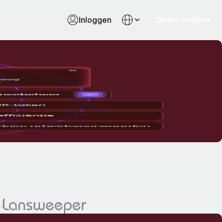
Inloggen
Demo boeken
teunen en HR-werkzaamheden kunt uitvoeren.