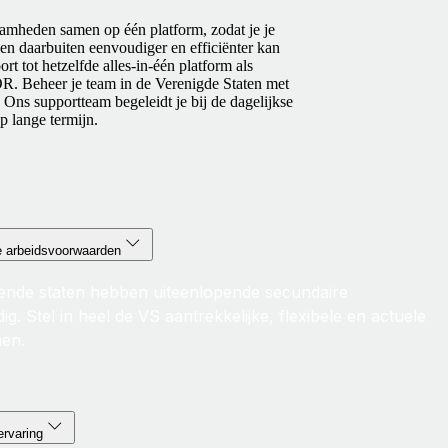
amheden samen op één platform, zodat je je
en daarbuiten eenvoudiger en efficiënter kan
 tot hetzelfde alles-in-één platform als
R. Beheer je team in de Verenigde Staten met
. Ons supportteam begeleidt je bij de dagelijkse
p lange termijn.
e arbeidsvoorwaarden
ende staten hebben uiteenlopende secundaire
. Stel in heel de VS aantrekkelijke, flexibele en actuele
en.
rvaring