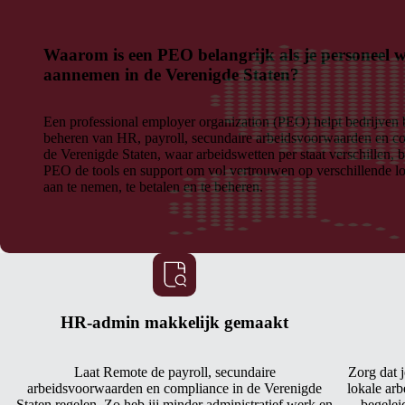
Waarom is een PEO belangrijk als je personeel w
aannemen in de Verenigde Staten?
Een professional employer organization (PEO) helpt bedrijven b
beheren van HR, payroll, secundaire arbeidsvoorwaarden en co
de Verenigde Staten, waar arbeidswetten per staat verschillen, 
PEO de tools en support om vol vertrouwen op verschillende lo
aan te nemen, te betalen en te beheren.
HR-admin makkelijk gemaakt
Laat Remote de payroll, secundaire
Zorg dat j
arbeidsvoorwaarden en compliance in de Verenigde
lokale ar
Staten regelen. Zo heb jij minder administratief werk en
begeleid