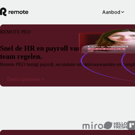
Aanbod
REMOTE PEO
Snel de HR en payroll van je Amerikaanse
team regelen.
Remote PEO brengt payroll, secundaire arbeidsvoorwaarden en compli
Demo plannen