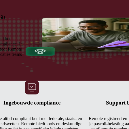
ilt
ij het
mpliance. In
biedt Remote
caties teams
Ingebouwde compliance
Support b
e altijd compliant bent met federale, staats- en
Remote registreert en
beidswetten. Remote biedt tools en deskundige
je payroll-belasting aa
ing zodat je aan specifieke lokale vereisten
configuratie regelen 