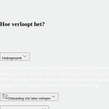
Hoe verloopt het?
Intakegesprek
We starten met een persoonlijk intakegesprek om je wens
naleving samen door te nemen. Vervolgens presenteren 
PEO-oplossing met secundaire arbeidsvoorwaarden die aansl
budget en de langetermijndoelen van je onderneming.
Onboarding vlot laten verlopen