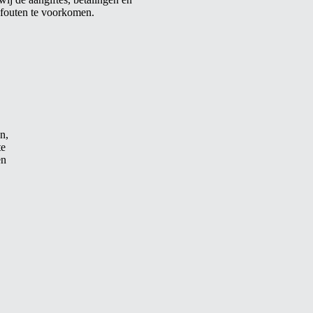
fouten te voorkomen.
n,
te
en