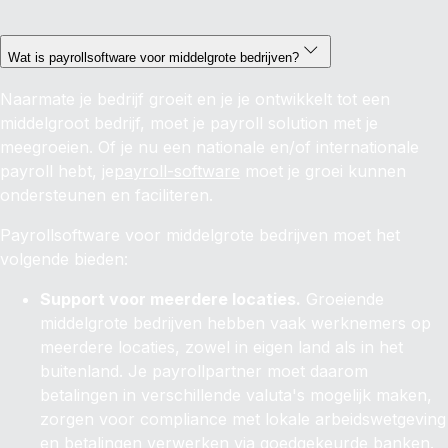
Wat is payrollsoftware voor middelgrote bedrijven?
Naarmate je bedrijf groeit en je je ontwikkelt tot een
middelgroot bedrijf, moet je payroll solution met je
meegroeien. Of je nu een nationale en/of internationale
payroll hebt, je
payroll-software
moet je groei kunnen
ondersteunen en faciliteren.
Payrollsoftware voor middelgrote bedrijven moet het
volgende bieden:
Support voor meerdere locaties.
Groeiende
middelgrote bedrijven hebben vaak werknemers op
meerdere locaties, zowel in eigen land als in het
buitenland. Je payrollpartner moet daarom
betalingen in verschillende valuta's mogelijk maken,
zorgen voor compliance met lokale arbeidswetgeving
en betalingen verwerken via goedgekeurde banken.