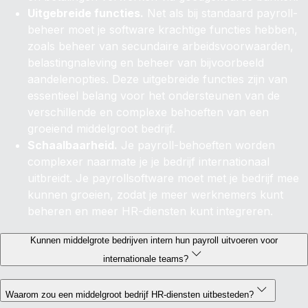
Uitgebreide functies.
Net als bij standaard payroll-
beheer moet je software krachtige functies hebben,
zoals beheer van secundaire arbeidsvoorwaarden,
belastingnaleving en beheer van bijvoorbeeld
aandelenopties. Deze uitgebreide functies zijn van
essentieel belang voor het ondersteunen van de
verschillende en complexe behoeften van een
groeiend middelgroot bedrijf.
Schaalbaarheid.
Je payroll-behoeften worden
complexer naarmate je je bedrijf internationaal
uitbreidt. Je payrollsoftware moet met je bedrijf mee
kunnen groeien, zodat je meer werknemers kunt
beheren en meer HR-diensten kunt integreren.
Kunnen middelgrote bedrijven intern hun payroll uitvoeren voor
internationale teams?
Waarom zou een middelgroot bedrijf HR-diensten uitbesteden?