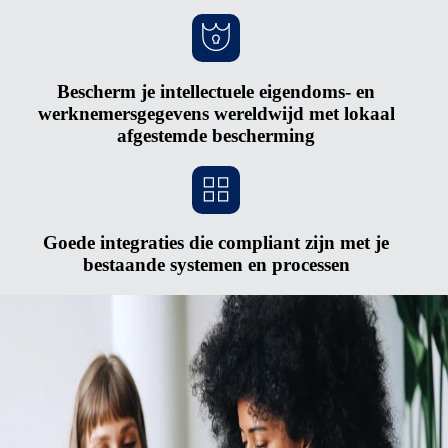
Bescherm je intellectuele eigendoms- en
werknemersgegevens wereldwijd met lokaal
afgestemde bescherming
Goede integraties die compliant zijn met je
bestaande systemen en processen
Sneller opschalen zonder nieuwe entiteiten
op te richten
Bureaucratie en hoge investeringen maken het lastig om het oprichten
van nieuwe entiteiten in andere landen te verantwoorden. Het proces is
kostbaar en complex en je loopt het risico op ernstige straffen als je je