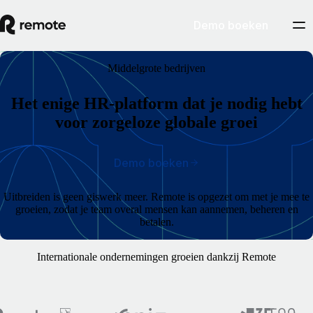
Demo boeken
Middelgrote bedrijven
Het enige HR-platform dat je nodig hebt
voor zorgeloze globale groei
Demo boeken
Uitbreiden is geen giswerk meer. Remote is opgezet om met je mee te
groeien, zodat je team overal mensen kan aannemen, beheren en
betalen.
Internationale ondernemingen groeien dankzij Remote