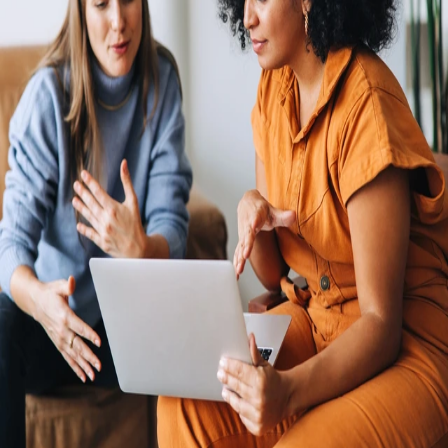
niet houdt aan de overheidswijzigingen. Vertrouw op de volledig eigen
entiteiten, HR-integraties, interne nalevingsexperts en het geïntegreerde
payrollsysteem van Remote om een middelgroot internationaal team
vanuit één eenvoudig platform te betalen en beheren.
Een internationale aanwezigheid met of zonder je eigen entiteiten
Verminder kosten en administratieve kopzorgen door
internationaal mensen in dienst te nemen zonder je eigen
juridische entiteiten op te hoeven richten en te beheren.
Houd je payroll-kosten laag en maak je teams diverser
door geweldig talent te sourcen in nog niet ontdekte
markten over de hele wereld.
Al je HR-gegevens in één uitgebreide hub
Je werknemers een geweldige ervaring bieden met de beste support