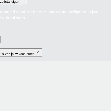
 zelfstandigen
tbetaald te worden en ervaar vlotte, veilige en vrijwel
ale betalingen.
t is van jouw voorkeuren