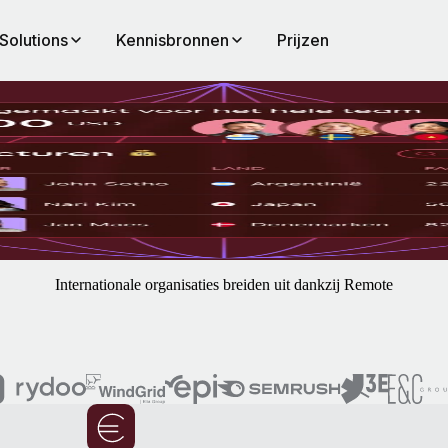
Solutions
Kennisbronnen
Prijzen
en
ico's van verkeerde classificaties, handige automatiseringen en supersn
Internationale organisaties breiden uit dankzij Remote