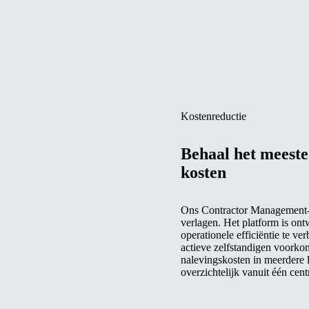
Kostenreductie
Behaal het meeste
kosten
Ons Contractor Management-sy
verlagen. Het platform is on
operationele efficiëntie te v
actieve zelfstandigen voorko
nalevingskosten in meerdere l
overzichtelijk vanuit één cent