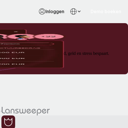
Inloggen
Demo boeken
elle betaalfuncties waarmee je tijd, geld en stress bespaart.