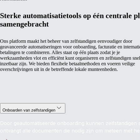
Sterke automatisatietools op één centrale p
samengebracht
Ons platform maakt het beheer van zelfstandigen eenvoudiger door
geavanceerde automatiseringen voor onboarding, facturatie en internati
betalingen te combineren. Alles staat op één plaats zodat je je
werkzaamheden vlot en efficiënt kunt organiseren en zelfstandigen sne
inzetbaar zijn. We bieden flexibele betaalmethoden en voeren veilige
overschrijvingen uit in de betreffende lokale munteenheden.
Onboarden van zelfstandigen
Door geautomatiseerde onboarding kunnen zelfstandigen s
ontvangt alle documenten die nodig zijn om meteen met hen