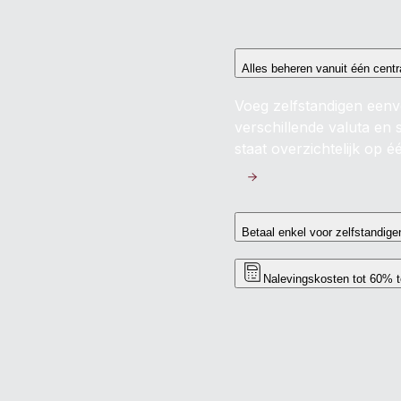
Alles beheren vanuit één centr
Voeg zelfstandigen eenvo
verschillende valuta en 
staat overzichtelijk op é
Betaal enkel voor zelfstandigen
Nalevingskosten tot 60% t