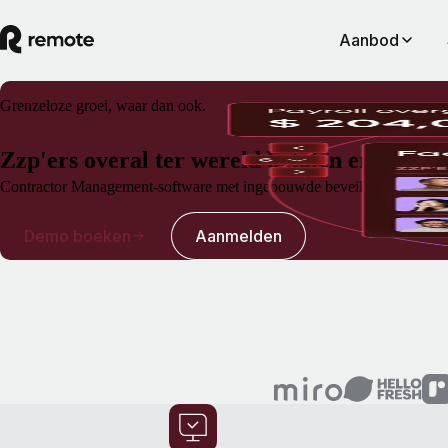
Aanbod
Grenzeloze groei, waar dan ook.
Zzp'ers overal ter wereld betalen en beher
Contractor Management-software met ingebouwde beveiliging tegen de ris
Demo boeken
Aanmelden