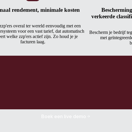
aal rendement, minimale kosten
Bescherming 
verkeerde classifi
zzp'ers overal ter wereld eenvoudig met een
systeem voor een vast tarief, dat automatisch
Bescherm je bedrijf teg
ert welke zzp'ers actief zijn. Zo houd je je
met geïntegreerde
facturen laag.
b
Boek een live demo