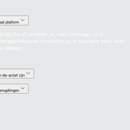
aal platform
udig toe of verwijder ze, voer betalingen uit in
stel gelokaliseerde contracten op in meerdere talen. Alles
én tabblad.
 die actief zijn
erugdringen