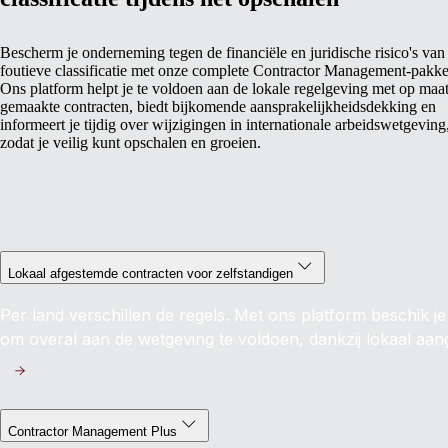
Bescherm je onderneming tegen de financiële en juridische risico's van
foutieve classificatie met onze complete Contractor Management-pakke
Ons platform helpt je te voldoen aan de lokale regelgeving met op maa
gemaakte contracten, biedt bijkomende aansprakelijkheidsdekking en
informeert je tijdig over wijzigingen in internationale arbeidswetgeving
zodat je veilig kunt opschalen en groeien.
Lokaal afgestemde contracten voor zelfstandigen
Per land verschillen de regels. Met ons platform beschik je 
om overal aan de wetgeving te voldoen, dankzij lokaal aan
Contractor Management Plus