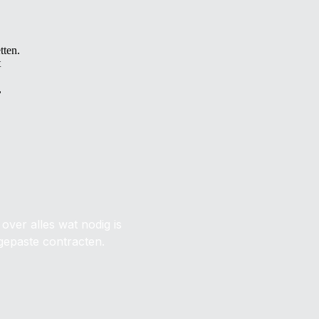
tten.
t
,
over alles wat nodig is
gepaste contracten.