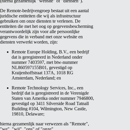
(hierna gezamenlijk "website" of "diensten").
De Remote-bedrijvengroep bestaat uit een aantal
juridische entiteiten die wij als infrastructuur
gebruiken om onze diensten te verlenen. De
entiteiten die met het oog op gegevensbescherming
verantwoordelijk zijn voor alle persoonlijke
gegevens die in verband met onze website en
diensten verwerkt worden, zijn:
Remote Europe Holding, B.V., een bedrijf
dat is geregistreerd in Nederland onder
nummer 7403597, met btw-nummer
NL860597155B01, gevestigd op
Kraijenhoffstraat 137A, 1018 RG
Amsterdam, Nederland; en
Remote Technology Services, Inc., een
bedrijf dat is geregistreerd in de Verenigde
Staten van Amerika onder nummer 7946800,
gevestigd op 3411 Silverside Road Tatnall
Building #104, Wilmington, New Castle,
19810, Delaware;
hierna gezamenlijk naar verwezen als "Remote",
"we", "wij", "ons" of "onze".