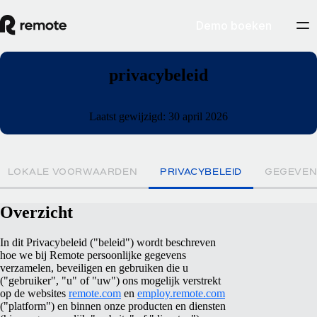
Demo boeken
privacybeleid
Laatst gewijzigd: 30 april 2026
LOKALE VOORWAARDEN
PRIVACYBELEID
GEGEVEN
Overzicht
In dit Privacybeleid ("beleid") wordt beschreven
hoe we bij Remote persoonlijke gegevens
verzamelen, beveiligen en gebruiken die u
("gebruiker", "u" of "uw") ons mogelijk verstrekt
op de websites
remote.com
en
employ.remote.com
("platform") en binnen onze producten en diensten