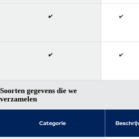
✔️
✔️
✔️
✔️
Soorten gegevens die we
verzamelen
Categorie
Beschrij