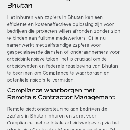
Ontdek hoe je met ons kunt samenwerken
DIENSTEN
Bhutan
Inzicht in salaris en talent
Vraag een expert
Remote Build
Binnenkort beschikbaar
Het inhuren van zzp'ers in Bhutan kan een
Krijg hulp van global HR- en juridische experts
Integraties en advies over AI-automatiseringen
efficiënte en kosteneffectieve oplossing zijn voor
Inzichtencentrum
bedrijven die projecten willen afronden zonder zich
Achtergrondonderzoek
Support
te binden aan fulltime medewerkers. Of je nu
Vereenvoudig het screeningsproces van
CASESTUDY'S
samenwerkt met zelfstandige zzp'ers voor
kandidaten
Alle bronnen bekijken
gespecialiseerde diensten of onderaannemers voor
Hoe AI-pionier Weaviate zijn team met 120%
arbeidsintensieve taken, het is cruciaal om de
liet groeien met Remote
Compliance Watchtower
arbeidswetten en federale regelgeving van Bhutan
Blijf compliance-risico's voor
BLOG
Weaviate in één oogopslag Weaviate bouwt open source,
te begrijpen om Compliance te waarborgen en
AI-first infrastructuur. De missie van het...
Global Payroll
Apparaatbeheer
potentiële risico's te vermijden.
Lever en track wereldwijd IT-middelen
Meer informatie
EOR en PEO
Compliance waarborgen met
Remote's Contractor Management
Entiteiten oprichten
Contractor Management
Stel snel compliant entiteiten op
Reverse Tech's strategische samenwerking
Remote biedt ondersteuning aan bedrijven die
Belastingen
met Remote voor contractor management en
zzp'ers in Bhutan inhuren en zorgt voor
Mobiliteit en overplaatsing
payroll
Compliance met de lokale arbeidswetgeving via het
Naar de blog
Plaats werknemers moeiteloos over
Reverse Tech in een oogopslag Reverse Tech, een start-
uitgebreide Contractor Management-systeem. Dit