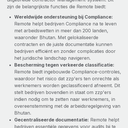
up op het gebied van gezondheid en welzijn,...
zijn de belangrijkste functies die Remote biedt:
Secundaire arbeidsvoorwaarden
BLOG
Eenvoudig secundaire arbeidsvoorwaarden
Meer informatie
Wereldwijde ondersteuning bij Compliance:
beheren
Remote helpt bedrijven Compliance na te leven
Productupdates van Remote: Gusto- en Xero-
met arbeidswetten in meer dan 200 landen,
integraties en Contractor Management Plus
waaronder Bhutan. Met gelokaliseerde
Het blijft de missie van Remote om alle soorten bedrijven
contracten en de juiste documentatie kunnen
te helpen bij het aannemen, beheren en...
bedrijven efficiënt en zonder complicaties door
het juridische landschap navigeren.
Meer informatie
Bescherming tegen verkeerde classificatie:
Remote biedt ingebouwde Compliance‑controles,
waardoor het risico dat zzp'ers ten onrechte als
Hoe Phiture 55 werknemers in 19 landen
beheert met Remote
werknemers worden geclassificeerd afneemt. Dit
stelt bedrijven bovendien in staat om zzp'ers
Phiture, een toonaangevende leider in de wereldwijde
indien nodig om te zetten naar werknemers, in
mobiele groeiadviessector, zet zich sinds 2016...
overeenstemming met de arbeidsregelgeving van
Meer informatie
Bhutan.
Gecentraliseerde documentatie:
Remote helpt
bedrijven essentiële gegevens voor audits bij te