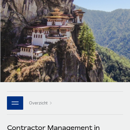
Zzp'ers internationaal onboarden en beheren
Betalingscalculator voor zzp'ers
Inloggen
Nederlands
Ontdek valuta-opties en betaalsnelheden voor
PEO
GROEIFASE
internationale zzp'ers
Ingewikkelde HR-taken eenvoudig uitbesteden
Français
Start-ups
Flexibele global HR en payroll solutions voor groeiende
LEREN MET REMOTE
Deutsch
bedrijven
INFRASTRUCTUUR
Onderzoek en gidsen
Remote Embedded
Mid-market
Español
HR naadloos in workflows integreren
Casestudy's
Teams uitbreiden met HR solutions op maat
Italiano
Platform
HR-woordenlijst
Enterprise
Ingebouwde essentiële HR-functies voor je team
Global HR voor grote bedrijven
Português (Portugal)
Checklists en templates
Verbinden
Nieuw
Bibliotheek met functiebeschrijvingen
日本語
AI-tools koppelen aan Remote met onze MCP
WERK MET ONS SAMEN
Overzicht
Strategische technologiepartners
Webinars
Integraties
한국어
Integreer global HR flexibel in je platform
Processen stroomlijnen met essentiële zakelijke tools
Evenementen
中文（简体）
Een partner worden
Contractor Management in
Newsroom