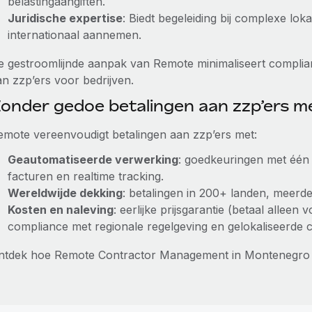
belastingaangiften.
Juridische expertise
: Biedt begeleiding bij complexe lo
internationaal aannemen.
e gestroomlijnde aanpak van Remote minimaliseert complian
an zzp’ers voor bedrijven.
onder gedoe betalingen aan zzp’ers 
emote vereenvoudigt betalingen aan zzp’ers met:
Geautomatiseerde verwerking
: goedkeuringen met één 
facturen en realtime tracking.
Wereldwijde dekking
: betalingen in 200+ landen, meerder
Kosten en naleving
: eerlijke prijsgarantie (betaal alleen
compliance met regionale regelgeving en gelokaliseerde 
ntdek hoe Remote Contractor Management in Montenegro 