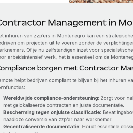
Contractor Management in Mo
et inhuren van zzp’ers in Montenegro kan een strategische 
edrijven om projecten uit te voeren zonder de verplichting
erknemers. Of je nu zelfstandigen inzet voor specialistisc
oor arbeidsintensief werk, het is essentieel om de Montenegr
ompliance borgen met Contractor M
emote helpt bedrijven compliant te blijven bij het inhuren 
ernfuncties:
Wereldwijde compliance-ondersteuning
: Zorgt voor na
met gelokaliseerde contracten en juiste documentatie.
Bescherming tegen onjuiste classificatie
: Bevat ingeb
naadloze conversie van zzp’er naar werknemer.
Gecentraliseerde documentatie
: Houdt essentiële dossi