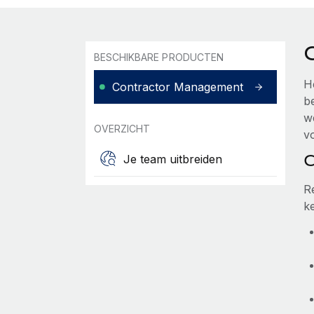
BESCHIKBARE PRODUCTEN
H
Contractor Management
b
w
OVERZICHT
v
C
Je team uitbreiden
R
k