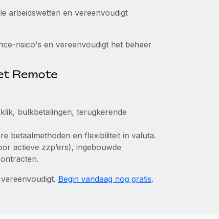
kale arbeidswetten en vereenvoudigt
ce-risico's en vereenvoudigt het beheer
met Remote
klik, bulkbetalingen, terugkerende
e betaalmethoden en flexibiliteit in valuta.
 voor actieve zzp’ers), ingebouwde
contracten.
vereenvoudigt.
Begin vandaag nog gratis
.