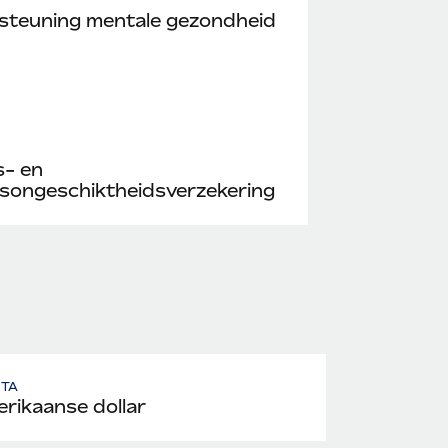
steuning mentale gezondheid
s- en
songeschiktheidsverzekering
UTA
rikaanse dollar