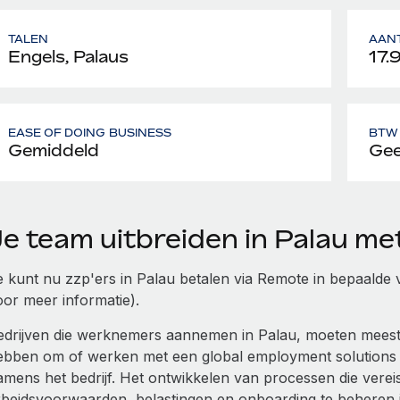
TALEN
AAN
Engels, Palaus
17.
EASE OF DOING BUSINESS
BTW 
Gemiddeld
Gee
Je team uitbreiden in Palau m
e kunt nu zzp'ers in Palau betalen via Remote in bepaalde v
oor meer informatie).
edrijven die werknemers aannemen in Palau, moeten meestal e
ebben om of werken met een global employment solutions
amens het bedrijf. Het ontwikkelen van processen die vereis
rbeidsvoorwaarden, belastingen en onboarding te beheren i