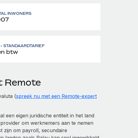
TAL INWONERS
907
- STANDAARDTARIEF
n btw
et Remote
aluta (
spreek nu met een Remote-expert
en eigen juridische entiteit in het land
 provider om werknemers aan te nemen
t zijn om payroll, secundaire
n landen zoals Palau kan snel ingewikkeld