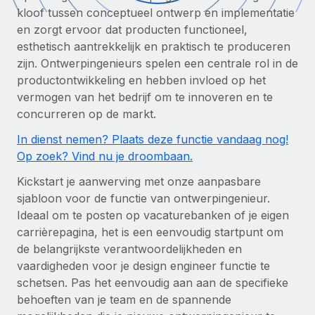
Zzp'ers internationaal onboarden en beheren
Betalingscalculator voor zzp'ers
kloof tussen conceptueel ontwerp en implementatie
Inloggen
Nederlands
Ontdek valuta-opties en betaalsnelheden voor
en zorgt ervoor dat producten functioneel,
PEO
GROEIFASE
internationale zzp'ers
esthetisch aantrekkelijk en praktisch te produceren
Ingewikkelde HR-taken eenvoudig uitbesteden
Français
zijn. Ontwerpingenieurs spelen een centrale rol in de
Start-ups
productontwikkeling en hebben invloed op het
Flexibele global HR en payroll solutions voor groeiende
LEREN MET REMOTE
Deutsch
vermogen van het bedrijf om te innoveren en te
bedrijven
INFRASTRUCTUUR
concurreren op de markt.
Onderzoek en gidsen
Remote Embedded
Mid-market
Español
HR naadloos in workflows integreren
In dienst nemen? Plaats deze functie vandaag nog!
Casestudy's
Teams uitbreiden met HR solutions op maat
Op zoek? Vind nu je droombaan.
Italiano
Platform
HR-woordenlijst
Enterprise
Kickstart je aanwerving met onze aanpasbare
Ingebouwde essentiële HR-functies voor je team
Global HR voor grote bedrijven
Português (Portugal)
sjabloon voor de functie van ontwerpingenieur.
Checklists en templates
Verbinden
Nieuw
Ideaal om te posten op vacaturebanken of je eigen
Bibliotheek met functiebeschrijvingen
日本語
AI-tools koppelen aan Remote met onze MCP
carrièrepagina, het is een eenvoudig startpunt om
WERK MET ONS SAMEN
de belangrijkste verantwoordelijkheden en
Strategische technologiepartners
Webinars
Integraties
한국어
vaardigheden voor je design engineer functie te
Integreer global HR flexibel in je platform
Processen stroomlijnen met essentiële zakelijke tools
schetsen. Pas het eenvoudig aan aan de specifieke
Evenementen
中文（简体）
behoeften van je team en de spannende
Een partner worden
Newsroom