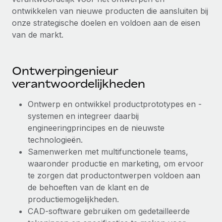
ontwikkelen van nieuwe producten die aansluiten bij
Secundaire arbeidsvoorwaarden
onze strategische doelen en voldoen aan de eisen
BLOG
Eenvoudig secundaire arbeidsvoorwaarden
van de markt.
beheren
Productupdates van Remote: Gusto- en Xero-
integraties en Contractor Management Plus
Ontwerpingenieur
Het blijft de missie van Remote om alle soorten bedrijven
verantwoordelijkheden
te helpen bij het aannemen, beheren en...
Meer informatie
Ontwerp en ontwikkel productprototypes en -
systemen en integreer daarbij
engineeringprincipes en de nieuwste
Hoe Phiture 55 werknemers in 19 landen
technologieën.
beheert met Remote
Samenwerken met multifunctionele teams,
waaronder productie en marketing, om ervoor
Phiture, een toonaangevende leider in de wereldwijde
te zorgen dat productontwerpen voldoen aan
mobiele groeiadviessector, zet zich sinds 2016...
de behoeften van de klant en de
Meer informatie
productiemogelijkheden.
CAD-software gebruiken om gedetailleerde