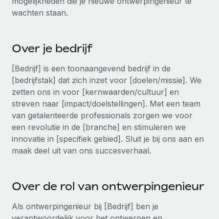
mogelijkheden die je nieuwe ontwerpingenieur te
Ontdek hoe je met ons kunt samenwerken
DIENSTEN
wachten staan.
Inzicht in salaris en talent
Vraag een expert
Remote Build
Binnenkort beschikbaar
Krijg hulp van global HR- en juridische experts
Integraties en advies over AI-automatiseringen
Inzichtencentrum
Over je bedrijf
Achtergrondonderzoek
Support
Vereenvoudig het screeningsproces van
[Bedrijf] is een toonaangevend bedrijf in de
CASESTUDY'S
kandidaten
[bedrijfstak] dat zich inzet voor [doelen/missie]. We
Alle bronnen bekijken
zetten ons in voor [kernwaarden/cultuur] en
Compliance Watchtower
streven naar [impact/doelstellingen]. Met een team
Blijf compliance-risico's voor
BLOG
van getalenteerde professionals zorgen we voor
een revolutie in de [branche] en stimuleren we
Global Payroll
Apparaatbeheer
innovatie in [specifiek gebied]. Sluit je bij ons aan en
Lever en track wereldwijd IT-middelen
EOR en PEO
maak deel uit van ons succesverhaal.
Entiteiten oprichten
Contractor Management
Stel snel compliant entiteiten op
Over de rol van ontwerpingenieur
Belastingen
Mobiliteit en overplaatsing
Als ontwerpingenieur bij [Bedrijf] ben je
Naar de blog
Plaats werknemers moeiteloos over
verantwoordelijk voor het ontwerpen en