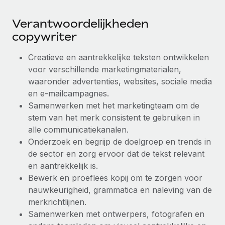
Secundaire arbeidsvoorwaarden
Verantwoordelijkheden
BLOG
Eenvoudig secundaire arbeidsvoorwaarden
copywriter
beheren
Productupdates van Remote: Gusto- en Xero-
integraties en Contractor Management Plus
Creatieve en aantrekkelijke teksten ontwikkelen
voor verschillende marketingmaterialen,
Het blijft de missie van Remote om alle soorten bedrijven
waaronder advertenties, websites, sociale media
te helpen bij het aannemen, beheren en...
en e-mailcampagnes.
Meer informatie
Samenwerken met het marketingteam om de
stem van het merk consistent te gebruiken in
alle communicatiekanalen.
Hoe Phiture 55 werknemers in 19 landen
Onderzoek en begrijp de doelgroep en trends in
beheert met Remote
de sector en zorg ervoor dat de tekst relevant
en aantrekkelijk is.
Phiture, een toonaangevende leider in de wereldwijde
Bewerk en proeflees kopij om te zorgen voor
mobiele groeiadviessector, zet zich sinds 2016...
nauwkeurigheid, grammatica en naleving van de
Meer informatie
merkrichtlijnen.
Samenwerken met ontwerpers, fotografen en