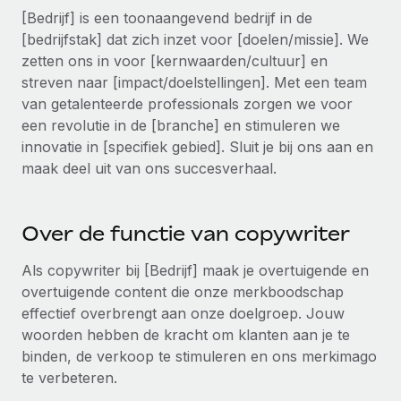
Ontdek hoe je met ons kunt samenwerken
DIENSTEN
[Bedrijf] is een toonaangevend bedrijf in de
Inzicht in salaris en talent
[bedrijfstak] dat zich inzet voor [doelen/missie]. We
Vraag een expert
Remote Build
Binnenkort beschikbaar
zetten ons in voor [kernwaarden/cultuur] en
Krijg hulp van global HR- en juridische experts
Integraties en advies over AI-automatiseringen
Inzichtencentrum
streven naar [impact/doelstellingen]. Met een team
Achtergrondonderzoek
van getalenteerde professionals zorgen we voor
Support
Vereenvoudig het screeningsproces van
een revolutie in de [branche] en stimuleren we
CASESTUDY'S
kandidaten
innovatie in [specifiek gebied]. Sluit je bij ons aan en
Alle bronnen bekijken
maak deel uit van ons succesverhaal.
Compliance Watchtower
Blijf compliance-risico's voor
BLOG
Over de functie van copywriter
Global Payroll
Apparaatbeheer
Lever en track wereldwijd IT-middelen
Als copywriter bij [Bedrijf] maak je overtuigende en
EOR en PEO
overtuigende content die onze merkboodschap
Entiteiten oprichten
Contractor Management
effectief overbrengt aan onze doelgroep. Jouw
Stel snel compliant entiteiten op
woorden hebben de kracht om klanten aan je te
Belastingen
binden, de verkoop te stimuleren en ons merkimago
Mobiliteit en overplaatsing
te verbeteren.
Naar de blog
Plaats werknemers moeiteloos over