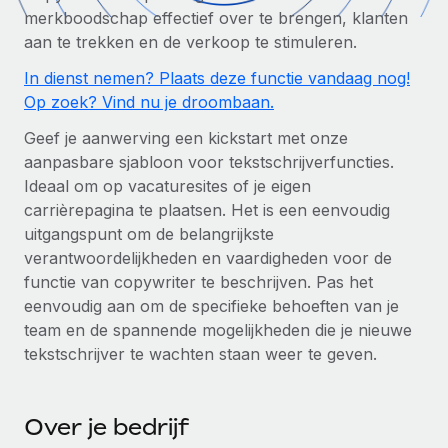
Zzp'ers internationaal onboarden en beheren
Betalingscalculator voor zzp'ers
merkboodschap effectief over te brengen, klanten
Inloggen
Nederlands
Ontdek valuta-opties en betaalsnelheden voor
aan te trekken en de verkoop te stimuleren.
PEO
GROEIFASE
internationale zzp'ers
Ingewikkelde HR-taken eenvoudig uitbesteden
In dienst nemen? Plaats deze functie vandaag nog!
Français
Start-ups
Op zoek? Vind nu je droombaan.
Flexibele global HR en payroll solutions voor groeiende
LEREN MET REMOTE
Deutsch
Geef je aanwerving een kickstart met onze
bedrijven
INFRASTRUCTUUR
aanpasbare sjabloon voor tekstschrijverfuncties.
Onderzoek en gidsen
Remote Embedded
Mid-market
Español
Ideaal om op vacaturesites of je eigen
HR naadloos in workflows integreren
Casestudy's
Teams uitbreiden met HR solutions op maat
carrièrepagina te plaatsen. Het is een eenvoudig
Italiano
uitgangspunt om de belangrijkste
Platform
HR-woordenlijst
Enterprise
verantwoordelijkheden en vaardigheden voor de
Ingebouwde essentiële HR-functies voor je team
Global HR voor grote bedrijven
Português (Portugal)
functie van copywriter te beschrijven. Pas het
Checklists en templates
Verbinden
Nieuw
eenvoudig aan om de specifieke behoeften van je
Bibliotheek met functiebeschrijvingen
日本語
AI-tools koppelen aan Remote met onze MCP
team en de spannende mogelijkheden die je nieuwe
WERK MET ONS SAMEN
tekstschrijver te wachten staan weer te geven.
Strategische technologiepartners
Webinars
Integraties
한국어
Integreer global HR flexibel in je platform
Processen stroomlijnen met essentiële zakelijke tools
Evenementen
中文（简体）
Over je bedrijf
Een partner worden
Newsroom