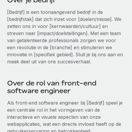
Over je bedrijf
Ontdek hoe je met ons kunt samenwerken
DIENSTEN
[Bedrijf] is een toonaangevend bedrijf in de
Inzicht in salaris en talent
Vraag een expert
Remote Build
Binnenkort beschikbaar
[bedrijfstak] dat zich inzet voor [doelen/missie]. We
Krijg hulp van global HR- en juridische experts
Integraties en advies over AI-automatiseringen
Inzichtencentrum
zetten ons in voor [kernwaarden/cultuur] en
streven naar [impact/doelstellingen]. Met een team
Achtergrondonderzoek
Support
van getalenteerde professionals zorgen we voor
Vereenvoudig het screeningsproces van
CASESTUDY'S
een revolutie in de [branche] en stimuleren we
kandidaten
Alle bronnen bekijken
innovatie in [specifiek gebied]. Sluit je bij ons aan en
Compliance Watchtower
maak deel uit van ons succesverhaal.
Blijf compliance-risico's voor
BLOG
Global Payroll
Apparaatbeheer
Over de rol van front-end
Lever en track wereldwijd IT-middelen
EOR en PEO
software engineer
Entiteiten oprichten
Contractor Management
Als front-end software engineer bij [Bedrijf] speel je
Stel snel compliant entiteiten op
een centrale rol in het vormgeven van de
Belastingen
interactieve en visuele aspecten van onze
Mobiliteit en overplaatsing
webapplicaties, wat een directe invloed heeft op de
Naar de blog
Plaats werknemers moeiteloos over
gebruikerservaring en betrokkenheid.