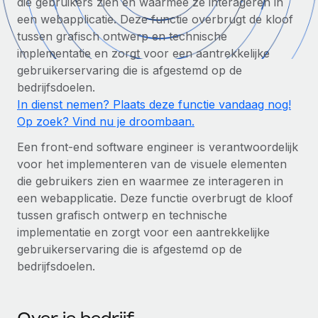
die gebruikers zien en waarmee ze interageren in
Zzp'ers internationaal onboarden en beheren
Betalingscalculator voor zzp'ers
een webapplicatie. Deze functie overbrugt de kloof
Inloggen
Nederlands
Ontdek valuta-opties en betaalsnelheden voor
PEO
tussen grafisch ontwerp en technische
GROEIFASE
internationale zzp'ers
implementatie en zorgt voor een aantrekkelijke
Ingewikkelde HR-taken eenvoudig uitbesteden
Français
Start-ups
gebruikerservaring die is afgestemd op de
Flexibele global HR en payroll solutions voor groeiende
bedrijfsdoelen.
LEREN MET REMOTE
Deutsch
bedrijven
INFRASTRUCTUUR
In dienst nemen? Plaats deze functie vandaag nog!
Onderzoek en gidsen
Op zoek? Vind nu je droombaan.
Remote Embedded
Mid-market
Español
HR naadloos in workflows integreren
Casestudy's
Teams uitbreiden met HR solutions op maat
Een front-end software engineer is verantwoordelijk
Italiano
voor het implementeren van de visuele elementen
Platform
HR-woordenlijst
Enterprise
die gebruikers zien en waarmee ze interageren in
Ingebouwde essentiële HR-functies voor je team
Global HR voor grote bedrijven
Português (Portugal)
een webapplicatie. Deze functie overbrugt de kloof
Checklists en templates
Verbinden
Nieuw
tussen grafisch ontwerp en technische
Bibliotheek met functiebeschrijvingen
日本語
implementatie en zorgt voor een aantrekkelijke
AI-tools koppelen aan Remote met onze MCP
WERK MET ONS SAMEN
gebruikerservaring die is afgestemd op de
Strategische technologiepartners
Webinars
Integraties
한국어
bedrijfsdoelen.
Integreer global HR flexibel in je platform
Processen stroomlijnen met essentiële zakelijke tools
Evenementen
中文（简体）
Een partner worden
Newsroom