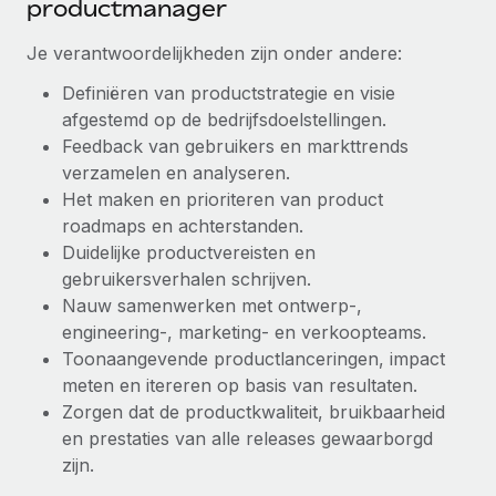
productmanager
Secundaire arbeidsvoorwaarden
BLOG
Je verantwoordelijkheden zijn onder andere:
Eenvoudig secundaire arbeidsvoorwaarden
beheren
Definiëren van productstrategie en visie
Productupdates van Remote: Gusto- en Xero-
afgestemd op de bedrijfsdoelstellingen.
integraties en Contractor Management Plus
Feedback van gebruikers en markttrends
Het blijft de missie van Remote om alle soorten bedrijven
verzamelen en analyseren.
te helpen bij het aannemen, beheren en...
Het maken en prioriteren van product
roadmaps en achterstanden.
Meer informatie
Duidelijke productvereisten en
gebruikersverhalen schrijven.
Nauw samenwerken met ontwerp-,
Hoe Phiture 55 werknemers in 19 landen
beheert met Remote
engineering-, marketing- en verkoopteams.
Toonaangevende productlanceringen, impact
Phiture, een toonaangevende leider in de wereldwijde
meten en itereren op basis van resultaten.
mobiele groeiadviessector, zet zich sinds 2016...
Zorgen dat de productkwaliteit, bruikbaarheid
Meer informatie
en prestaties van alle releases gewaarborgd
zijn.