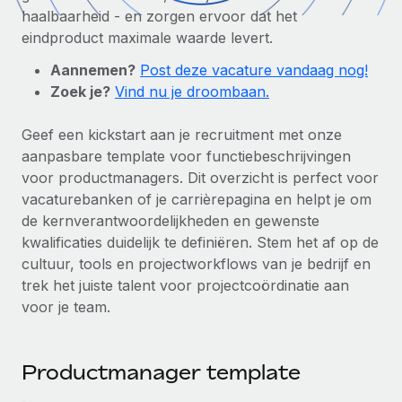
Zzp'ers internationaal onboarden en beheren
Betalingscalculator voor zzp'ers
haalbaarheid - en zorgen ervoor dat het
Inloggen
Nederlands
Ontdek valuta-opties en betaalsnelheden voor
eindproduct maximale waarde levert.
PEO
GROEIFASE
internationale zzp'ers
Ingewikkelde HR-taken eenvoudig uitbesteden
Aannemen?
Post deze vacature vandaag nog!
Français
Start-ups
Zoek je?
Vind nu je droombaan.
Flexibele global HR en payroll solutions voor groeiende
LEREN MET REMOTE
Deutsch
bedrijven
INFRASTRUCTUUR
Geef een kickstart aan je recruitment met onze
Onderzoek en gidsen
Remote Embedded
aanpasbare template voor functiebeschrijvingen
Mid-market
Español
HR naadloos in workflows integreren
voor productmanagers. Dit overzicht is perfect voor
Casestudy's
Teams uitbreiden met HR solutions op maat
vacaturebanken of je carrièrepagina en helpt je om
Italiano
Platform
HR-woordenlijst
Enterprise
de kernverantwoordelijkheden en gewenste
Ingebouwde essentiële HR-functies voor je team
Global HR voor grote bedrijven
kwalificaties duidelijk te definiëren. Stem het af op de
Português (Portugal)
Checklists en templates
cultuur, tools en projectworkflows van je bedrijf en
Verbinden
Nieuw
trek het juiste talent voor projectcoördinatie aan
Bibliotheek met functiebeschrijvingen
日本語
AI-tools koppelen aan Remote met onze MCP
WERK MET ONS SAMEN
voor je team.
Strategische technologiepartners
Webinars
Integraties
한국어
Integreer global HR flexibel in je platform
Processen stroomlijnen met essentiële zakelijke tools
Evenementen
Productmanager template
中文（简体）
Een partner worden
Newsroom