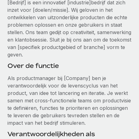
[Bedrijf] is een innovatief [industrie]bedrijf dat zich
Ontdek hoe je met ons kunt samenwerken
DIENSTEN
inzet voor [doelen/missie]. Wij geloven in het
Inzicht in salaris en talent
Vraag een expert
Remote Build
Binnenkort beschikbaar
ontwikkelen van uitzonderlijke producten die echte
Krijg hulp van global HR- en juridische experts
Integraties en advies over AI-automatiseringen
problemen oplossen en onze gebruikers in staat
Inzichtencentrum
stellen. Ons team gedijt op creativiteit, samenwerking
Achtergrondonderzoek
Support
en klantobsessie. Sluit je bij ons aan om de toekomst
Vereenvoudig het screeningsproces van
CASESTUDY'S
van [specifiek productgebied of branche] vorm te
kandidaten
Alle bronnen bekijken
geven.
Compliance Watchtower
Over de functie
Blijf compliance-risico's voor
BLOG
Als productmanager bij [Company] ben je
Global Payroll
Apparaatbeheer
verantwoordelijk voor de levenscyclus van het
Lever en track wereldwijd IT-middelen
product, van idee tot lancering en iteratie. Je werkt
EOR en PEO
samen met cross-functionele teams om productvisie
Entiteiten oprichten
Contractor Management
te definiëren, functies te prioriteren en oplossingen
Stel snel compliant entiteiten op
te leveren die gebruikers tevreden stellen en de
Belastingen
impact van het bedrijf stimuleren.
Mobiliteit en overplaatsing
Naar de blog
Verantwoordelijkheden als
Plaats werknemers moeiteloos over