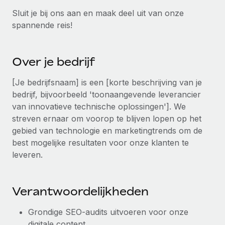
Ontdek hoe je met ons kunt samenwerken
DIENSTEN
Sluit je bij ons aan en maak deel uit van onze
Inzicht in salaris en talent
Vraag een expert
Remote Build
Binnenkort beschikbaar
spannende reis!
Krijg hulp van global HR- en juridische experts
Integraties en advies over AI-automatiseringen
Inzichtencentrum
Achtergrondonderzoek
Over je bedrijf
Support
Vereenvoudig het screeningsproces van
CASESTUDY'S
kandidaten
[Je bedrijfsnaam] is een [korte beschrijving van je
Alle bronnen bekijken
bedrijf, bijvoorbeeld 'toonaangevende leverancier
Compliance Watchtower
van innovatieve technische oplossingen']. We
Blijf compliance-risico's voor
BLOG
streven ernaar om voorop te blijven lopen op het
gebied van technologie en marketingtrends om de
Global Payroll
Apparaatbeheer
best mogelijke resultaten voor onze klanten te
Lever en track wereldwijd IT-middelen
EOR en PEO
leveren.
Entiteiten oprichten
Contractor Management
Stel snel compliant entiteiten op
Verantwoordelijkheden
Belastingen
Mobiliteit en overplaatsing
Grondige SEO-audits uitvoeren voor onze
Naar de blog
Plaats werknemers moeiteloos over
digitale content.