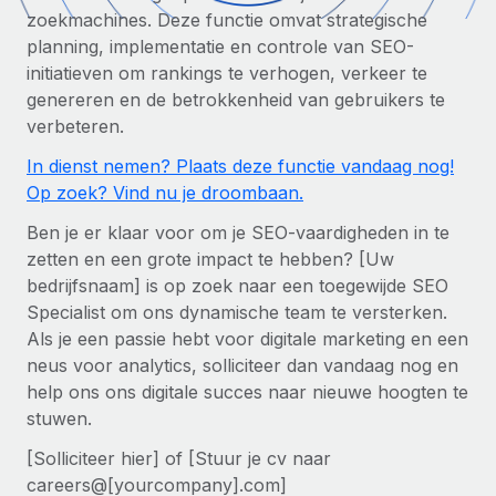
Zzp'ers internationaal onboarden en beheren
Betalingscalculator voor zzp'ers
zoekmachines. Deze functie omvat strategische
Inloggen
Nederlands
Ontdek valuta-opties en betaalsnelheden voor
planning, implementatie en controle van SEO-
PEO
GROEIFASE
internationale zzp'ers
initiatieven om rankings te verhogen, verkeer te
Ingewikkelde HR-taken eenvoudig uitbesteden
Français
genereren en de betrokkenheid van gebruikers te
Start-ups
verbeteren.
Flexibele global HR en payroll solutions voor groeiende
LEREN MET REMOTE
Deutsch
bedrijven
INFRASTRUCTUUR
In dienst nemen? Plaats deze functie vandaag nog!
Onderzoek en gidsen
Remote Embedded
Op zoek? Vind nu je droombaan.
Mid-market
Español
HR naadloos in workflows integreren
Casestudy's
Teams uitbreiden met HR solutions op maat
Ben je er klaar voor om je SEO-vaardigheden in te
Italiano
zetten en een grote impact te hebben? [Uw
Platform
HR-woordenlijst
Enterprise
bedrijfsnaam] is op zoek naar een toegewijde SEO
Ingebouwde essentiële HR-functies voor je team
Global HR voor grote bedrijven
Português (Portugal)
Specialist om ons dynamische team te versterken.
Checklists en templates
Verbinden
Nieuw
Als je een passie hebt voor digitale marketing en een
Bibliotheek met functiebeschrijvingen
日本語
AI-tools koppelen aan Remote met onze MCP
neus voor analytics, solliciteer dan vandaag nog en
WERK MET ONS SAMEN
help ons ons digitale succes naar nieuwe hoogten te
Strategische technologiepartners
Webinars
Integraties
한국어
stuwen.
Integreer global HR flexibel in je platform
Processen stroomlijnen met essentiële zakelijke tools
Evenementen
[Solliciteer hier] of [Stuur je cv naar
中文（简体）
Een partner worden
careers@[yourcompany].com]
Newsroom