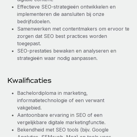
Effectieve SEO-strategieën ontwikkelen en
Secundaire arbeidsvoorwaarden
implementeren die aansluiten bij onze
BLOG
Eenvoudig secundaire arbeidsvoorwaarden
bedrijfsdoelen.
beheren
Productupdates van Remote: Gusto- en Xero-
Samenwerken met contentmakers om ervoor te
integraties en Contractor Management Plus
zorgen dat SEO best practices worden
toegepast.
Het blijft de missie van Remote om alle soorten bedrijven
SEO-prestaties bewaken en analyseren en
te helpen bij het aannemen, beheren en...
strategieën waar nodig aanpassen.
Meer informatie
Kwalificaties
Hoe Phiture 55 werknemers in 19 landen
beheert met Remote
Bachelordiploma in marketing,
informatietechnologie of een verwant
Phiture, een toonaangevende leider in de wereldwijde
vakgebied.
mobiele groeiadviessector, zet zich sinds 2016...
Aantoonbare ervaring in SEO of een
Meer informatie
vergelijkbare digitale marketingfunctie.
Bekendheid met SEO tools (bijv. Google