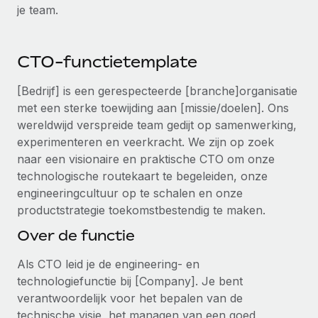
Ontdek hoe je met ons kunt samenwerken
DIENSTEN
je team.
Inzicht in salaris en talent
Vraag een expert
Remote Build
Binnenkort beschikbaar
Krijg hulp van global HR- en juridische experts
Integraties en advies over AI-automatiseringen
Inzichtencentrum
CTO-functietemplate
Achtergrondonderzoek
Support
[Bedrijf] is een gerespecteerde [branche]organisatie
Vereenvoudig het screeningsproces van
CASESTUDY'S
met een sterke toewijding aan [missie/doelen]. Ons
kandidaten
Alle bronnen bekijken
wereldwijd verspreide team gedijt op samenwerking,
experimenteren en veerkracht. We zijn op zoek
Compliance Watchtower
naar een visionaire en praktische CTO om onze
Blijf compliance-risico's voor
BLOG
technologische routekaart te begeleiden, onze
Global Payroll
engineeringcultuur op te schalen en onze
Apparaatbeheer
productstrategie toekomstbestendig te maken.
Lever en track wereldwijd IT-middelen
EOR en PEO
Over de functie
Entiteiten oprichten
Contractor Management
Stel snel compliant entiteiten op
Als CTO leid je de engineering- en
Belastingen
technologiefunctie bij [Company]. Je bent
Mobiliteit en overplaatsing
verantwoordelijk voor het bepalen van de
Naar de blog
Plaats werknemers moeiteloos over
technische visie, het managen van een goed