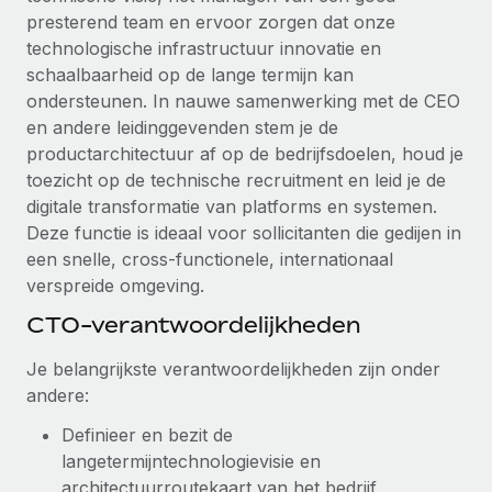
presterend team en ervoor zorgen dat onze
Secundaire arbeidsvoorwaarden
technologische infrastructuur innovatie en
BLOG
Eenvoudig secundaire arbeidsvoorwaarden
schaalbaarheid op de lange termijn kan
beheren
ondersteunen. In nauwe samenwerking met de CEO
Productupdates van Remote: Gusto- en Xero-
integraties en Contractor Management Plus
en andere leidinggevenden stem je de
productarchitectuur af op de bedrijfsdoelen, houd je
Het blijft de missie van Remote om alle soorten bedrijven
toezicht op de technische recruitment en leid je de
te helpen bij het aannemen, beheren en...
digitale transformatie van platforms en systemen.
Meer informatie
Deze functie is ideaal voor sollicitanten die gedijen in
een snelle, cross-functionele, internationaal
verspreide omgeving.
Hoe Phiture 55 werknemers in 19 landen
CTO-verantwoordelijkheden
beheert met Remote
Phiture, een toonaangevende leider in de wereldwijde
Je belangrijkste verantwoordelijkheden zijn onder
mobiele groeiadviessector, zet zich sinds 2016...
andere:
Meer informatie
Definieer en bezit de
langetermijntechnologievisie en
architectuurroutekaart van het bedrijf