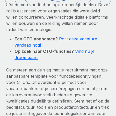
Zzp'ers internationaal onboarden en beheren
Betalingscalculator voor zzp'ers
afstemmen van technologie op bedrijfsdoelen. Deze
Inloggen
Nederlands
Ontdek valuta-opties en betaalsnelheden voor
rol is essentieel voor organisaties die wereldwijd
PEO
GROEIFASE
internationale zzp'ers
willen concurreren, veerkrachtige digitale platforms
Ingewikkelde HR-taken eenvoudig uitbesteden
Français
willen bouwen en de leiding willen nemen door
Start-ups
middel van technologie.
Flexibele global HR en payroll solutions voor groeiende
LEREN MET REMOTE
Deutsch
bedrijven
INFRASTRUCTUUR
Een CTO aannemen?
Post deze vacature
Onderzoek en gidsen
Remote Embedded
vandaag nog!
Mid-market
Español
HR naadloos in workflows integreren
Op zoek naar CTO-functies?
Vind nu je
Casestudy's
Teams uitbreiden met HR solutions op maat
droombaan.
Italiano
Platform
HR-woordenlijst
Enterprise
Ingebouwde essentiële HR-functies voor je team
Global HR voor grote bedrijven
Ga meteen aan de slag met je recruitment met onze
Português (Portugal)
Checklists en templates
aanpasbare template voor functiebeschrijvingen
Verbinden
Nieuw
voor CTO's. Dit overzicht is perfect voor
Bibliotheek met functiebeschrijvingen
日本語
AI-tools koppelen aan Remote met onze MCP
WERK MET ONS SAMEN
vacaturebanken of je carrièrepagina en helpt je om
de kernverantwoordelijkheden en gewenste
Strategische technologiepartners
Webinars
Integraties
한국어
kwalificaties duidelijk te definiëren. Stem het af op de
Integreer global HR flexibel in je platform
Processen stroomlijnen met essentiële zakelijke tools
Evenementen
bedrijfscultuur, tools en productarchitectuur en trek
中文（简体）
Een partner worden
de juiste leidinggevende technologieleider aan voor
Newsroom