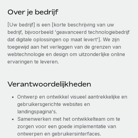
Ontdek hoe je met ons kunt samenwerken
DIENSTEN
Over je bedrijf
Inzicht in salaris en talent
Vraag een expert
Remote Build
Binnenkort beschikbaar
Krijg hulp van global HR- en juridische experts
Integraties en advies over AI-automatiseringen
[Uw bedrijf] is een [korte beschrijving van uw
Inzichtencentrum
bedrijf, bijvoorbeeld 'geavanceerd technologiebedrijf
Achtergrondonderzoek
Support
dat digitale oplossingen op maat levert']. We zijn
Vereenvoudig het screeningsproces van
CASESTUDY'S
toegewijd aan het verleggen van de grenzen van
kandidaten
Alle bronnen bekijken
webtechnologie en design om uitzonderlijke online
ervaringen te leveren.
Compliance Watchtower
Blijf compliance-risico's voor
BLOG
Global Payroll
Verantwoordelijkheden
Apparaatbeheer
Lever en track wereldwijd IT-middelen
EOR en PEO
Ontwerp en ontwikkel visueel aantrekkelijke en
gebruikersgerichte websites en
Entiteiten oprichten
Contractor Management
landingspagina's.
Stel snel compliant entiteiten op
Belastingen
Samenwerken met het ontwikkelteam om te
Mobiliteit en overplaatsing
zorgen voor een goede implementatie van
Naar de blog
Plaats werknemers moeiteloos over
ontwerpen en gebruikersinterfaces.