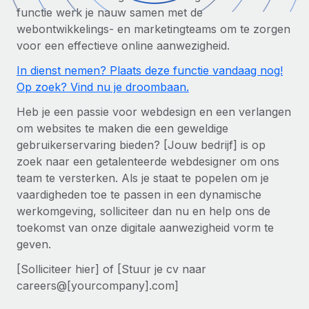
Zzp'ers internationaal onboarden en beheren
Betalingscalculator voor zzp'ers
functie werk je nauw samen met de
Inloggen
Nederlands
Ontdek valuta-opties en betaalsnelheden voor
webontwikkelings- en marketingteams om te zorgen
PEO
GROEIFASE
internationale zzp'ers
voor een effectieve online aanwezigheid.
Ingewikkelde HR-taken eenvoudig uitbesteden
Français
Start-ups
In dienst nemen? Plaats deze functie vandaag nog!
Flexibele global HR en payroll solutions voor groeiende
Op zoek? Vind nu je droombaan.
LEREN MET REMOTE
Deutsch
bedrijven
INFRASTRUCTUUR
Heb je een passie voor webdesign en een verlangen
Onderzoek en gidsen
Remote Embedded
Mid-market
Español
om websites te maken die een geweldige
HR naadloos in workflows integreren
Casestudy's
Teams uitbreiden met HR solutions op maat
gebruikerservaring bieden? [Jouw bedrijf] is op
Italiano
zoek naar een getalenteerde webdesigner om ons
Platform
HR-woordenlijst
Enterprise
team te versterken. Als je staat te popelen om je
Ingebouwde essentiële HR-functies voor je team
Global HR voor grote bedrijven
Português (Portugal)
vaardigheden toe te passen in een dynamische
Checklists en templates
Verbinden
Nieuw
werkomgeving, solliciteer dan nu en help ons de
Bibliotheek met functiebeschrijvingen
日本語
AI-tools koppelen aan Remote met onze MCP
toekomst van onze digitale aanwezigheid vorm te
WERK MET ONS SAMEN
geven.
Strategische technologiepartners
Webinars
Integraties
한국어
[Solliciteer hier] of [Stuur je cv naar
Integreer global HR flexibel in je platform
Processen stroomlijnen met essentiële zakelijke tools
Evenementen
careers@[yourcompany].com]
中文（简体）
Een partner worden
Newsroom