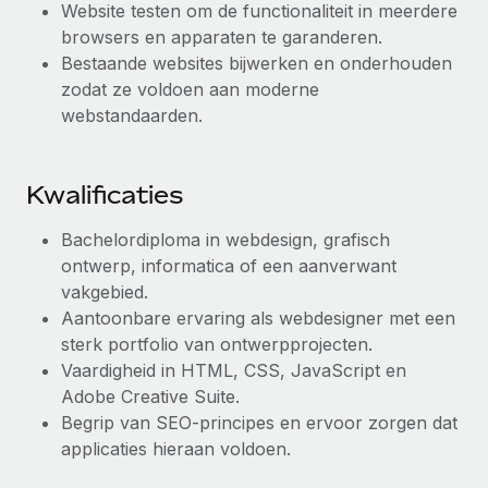
Website testen om de functionaliteit in meerdere
Secundaire arbeidsvoorwaarden
browsers en apparaten te garanderen.
BLOG
Eenvoudig secundaire arbeidsvoorwaarden
Bestaande websites bijwerken en onderhouden
beheren
zodat ze voldoen aan moderne
Productupdates van Remote: Gusto- en Xero-
webstandaarden.
integraties en Contractor Management Plus
Het blijft de missie van Remote om alle soorten bedrijven
te helpen bij het aannemen, beheren en...
Kwalificaties
Meer informatie
Bachelordiploma in webdesign, grafisch
ontwerp, informatica of een aanverwant
vakgebied.
Hoe Phiture 55 werknemers in 19 landen
Aantoonbare ervaring als webdesigner met een
beheert met Remote
sterk portfolio van ontwerpprojecten.
Phiture, een toonaangevende leider in de wereldwijde
Vaardigheid in HTML, CSS, JavaScript en
mobiele groeiadviessector, zet zich sinds 2016...
Adobe Creative Suite.
Begrip van SEO-principes en ervoor zorgen dat
Meer informatie
applicaties hieraan voldoen.