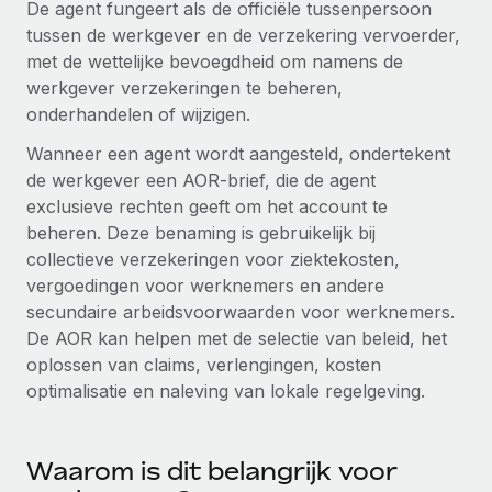
De agent fungeert als de officiële tussenpersoon
Zzp'ers internationaal onboarden en beheren
Betalingscalculator voor zzp'ers
tussen de werkgever en de verzekering vervoerder,
Inloggen
Nederlands
Ontdek valuta-opties en betaalsnelheden voor
PEO
met de wettelijke bevoegdheid om namens de
GROEIFASE
internationale zzp'ers
Ingewikkelde HR-taken eenvoudig uitbesteden
werkgever verzekeringen te beheren,
Français
Start-ups
onderhandelen of wijzigen.
Flexibele global HR en payroll solutions voor groeiende
LEREN MET REMOTE
Deutsch
bedrijven
Wanneer een agent wordt aangesteld, ondertekent
INFRASTRUCTUUR
Onderzoek en gidsen
de werkgever een AOR-brief, die de agent
Remote Embedded
Mid-market
Español
exclusieve rechten geeft om het account te
HR naadloos in workflows integreren
Casestudy's
Teams uitbreiden met HR solutions op maat
beheren. Deze benaming is gebruikelijk bij
Italiano
collectieve verzekeringen voor ziektekosten,
Platform
HR-woordenlijst
Enterprise
vergoedingen voor werknemers en andere
Ingebouwde essentiële HR-functies voor je team
Global HR voor grote bedrijven
Português (Portugal)
secundaire arbeidsvoorwaarden voor werknemers.
Checklists en templates
Verbinden
Nieuw
De AOR kan helpen met de selectie van beleid, het
Bibliotheek met functiebeschrijvingen
日本語
AI-tools koppelen aan Remote met onze MCP
oplossen van claims, verlengingen, kosten
WERK MET ONS SAMEN
optimalisatie en naleving van lokale regelgeving.
Strategische technologiepartners
Webinars
Integraties
한국어
Integreer global HR flexibel in je platform
Processen stroomlijnen met essentiële zakelijke tools
Evenementen
中文（简体）
Waarom is dit belangrijk voor
Een partner worden
Newsroom