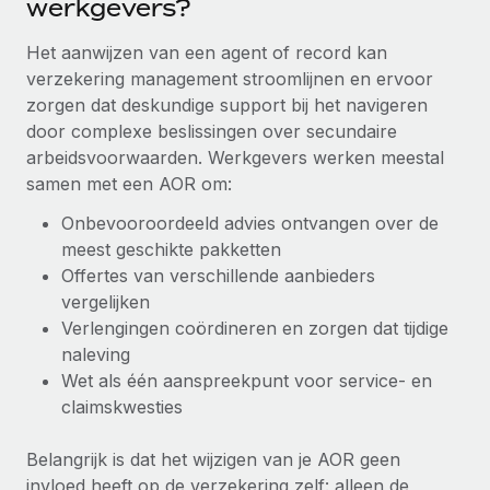
werkgevers?
Ontdek hoe je met ons kunt samenwerken
DIENSTEN
Inzicht in salaris en talent
Vraag een expert
Het aanwijzen van een agent of record kan
Remote Build
Binnenkort beschikbaar
Krijg hulp van global HR- en juridische experts
verzekering management stroomlijnen en ervoor
Integraties en advies over AI-automatiseringen
Inzichtencentrum
zorgen dat deskundige support bij het navigeren
Achtergrondonderzoek
door complexe beslissingen over secundaire
Support
Vereenvoudig het screeningsproces van
CASESTUDY'S
arbeidsvoorwaarden. Werkgevers werken meestal
kandidaten
Alle bronnen bekijken
samen met een AOR om:
Onbevooroordeeld advies ontvangen over de
Compliance Watchtower
meest geschikte pakketten
Blijf compliance-risico's voor
BLOG
Offertes van verschillende aanbieders
Global Payroll
Apparaatbeheer
vergelijken
Lever en track wereldwijd IT-middelen
Verlengingen coördineren en zorgen dat tijdige
EOR en PEO
naleving
Entiteiten oprichten
Contractor Management
Wet als één aanspreekpunt voor service- en
Stel snel compliant entiteiten op
claimskwesties
Belastingen
Mobiliteit en overplaatsing
Belangrijk is dat het wijzigen van je AOR geen
Naar de blog
Plaats werknemers moeiteloos over
invloed heeft op de verzekering zelf: alleen de