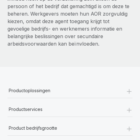
persoon of het bedrijf dat gemachtigd is om deze te
Secundaire arbeidsvoorwaarden
beheren. Werkgevers moeten hun AOR zorgvuldig
BLOG
Eenvoudig secundaire arbeidsvoorwaarden
kiezen, omdat deze agent toegang krijgt tot
beheren
gevoelige bedrijfs- en werknemers informatie en
Productupdates van Remote: Gusto- en Xero-
integraties en Contractor Management Plus
belangrijke beslissingen over secundaire
arbeidsvoorwaarden kan beïnvloeden.
Het blijft de missie van Remote om alle soorten bedrijven
te helpen bij het aannemen, beheren en...
Meer informatie
Hoe Phiture 55 werknemers in 19 landen
+
Productoplossingen
beheert met Remote
Phiture, een toonaangevende leider in de wereldwijde
+
Productservices
mobiele groeiadviessector, zet zich sinds 2016...
Meer informatie
+
Product bedrijfsgrootte